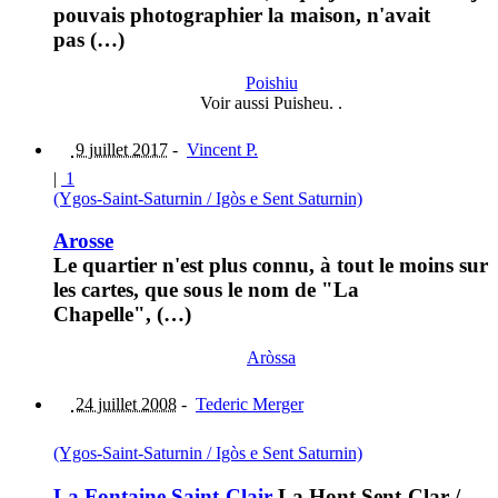
pouvais photographier la maison, n'avait
pas (…)
Poishiu
Voir aussi Puisheu. .
9 juillet 2017
-
Vincent P.
|
1
(Ygos-Saint-Saturnin / Igòs e Sent Saturnin)
Arosse
Le quartier n'est plus connu, à tout le moins sur
les cartes, que sous le nom de "La
Chapelle", (…)
Aròssa
24 juillet 2008
-
Tederic Merger
(Ygos-Saint-Saturnin / Igòs e Sent Saturnin)
La Fontaine Saint-Clair
La Hont Sent-Clar
/