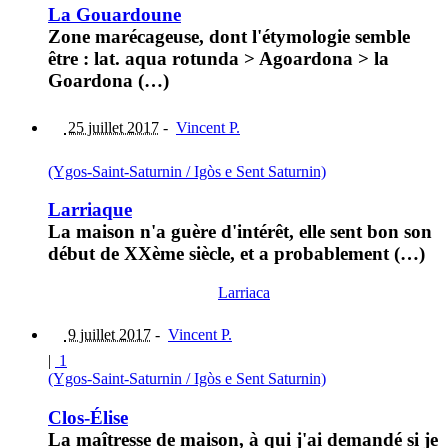
La Gouardoune
Zone marécageuse, dont l'étymologie semble
être : lat. aqua rotunda > Agoardona > la
Goardona (…)
25 juillet 2017
-
Vincent P.
(Ygos-Saint-Saturnin / Igòs e Sent Saturnin)
Larriaque
La maison n'a guère d'intérêt, elle sent bon son
début de XXème siècle, et a probablement (…)
Larriaca
9 juillet 2017
-
Vincent P.
|
1
(Ygos-Saint-Saturnin / Igòs e Sent Saturnin)
Clos-Élise
La maîtresse de maison, à qui j'ai demandé si je