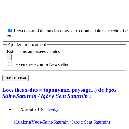
Prévenez-moi de tous les nouveaux commentaires de cette discu
email
Ajouter un document
Extensions autorisées : toutes
Je veux recevoir la Newsletter
Lòcs (lieux-dits = toponymie, paysage...) de
Ygos-
Saint-Saturnin / Igòs e Sent Saturnin
:
26 août 2019
-
Gaby
(Luglon)
(Ygos-Saint-Saturnin / Igòs e Sent Saturnin)