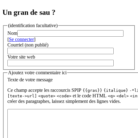
Un gran de sau ?
(identification facultative)
Nom
[
Se connecter
]
Courriel (non publié)
Votre site web
Ajoutez votre commentaire ici
Texte de votre message
Ce champ accepte les raccourcis SPIP
{{gras}}
{italique}
-*l
et le code HTML
[texte->url]
<quote>
<code>
<q>
<del>
<in
créer des paragraphes, laissez simplement des lignes vides.