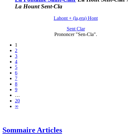
La Hount Sent-Cla
Lahont + (la,era) Hont
Sent Clar
Prononcer "Sen-Cla".
1
2
3
4
5
6
7
8
9
…
20
∞
Sommaire Articles