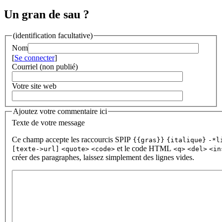
Un gran de sau ?
(identification facultative)
Nom
[
Se connecter
]
Courriel (non publié)
Votre site web
Ajoutez votre commentaire ici
Texte de votre message
Ce champ accepte les raccourcis SPIP
{{gras}}
{italique}
-*l
et le code HTML
[texte->url]
<quote>
<code>
<q>
<del>
<in
créer des paragraphes, laissez simplement des lignes vides.