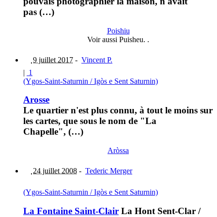
pouvais photographier la maison, n'avait
pas (…)
Poishiu
Voir aussi Puisheu. .
9 juillet 2017
-
Vincent P.
|
1
(Ygos-Saint-Saturnin / Igòs e Sent Saturnin)
Arosse
Le quartier n'est plus connu, à tout le moins sur
les cartes, que sous le nom de "La
Chapelle", (…)
Aròssa
24 juillet 2008
-
Tederic Merger
(Ygos-Saint-Saturnin / Igòs e Sent Saturnin)
La Fontaine Saint-Clair
La Hont Sent-Clar
/