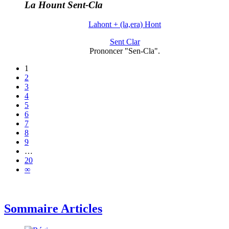
La Hount Sent-Cla
Lahont + (la,era) Hont
Sent Clar
Prononcer "Sen-Cla".
1
2
3
4
5
6
7
8
9
…
20
∞
Sommaire Articles