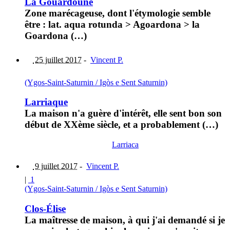
La Gouardoune
Zone marécageuse, dont l'étymologie semble
être : lat. aqua rotunda > Agoardona > la
Goardona (…)
25 juillet 2017
-
Vincent P.
(Ygos-Saint-Saturnin / Igòs e Sent Saturnin)
Larriaque
La maison n'a guère d'intérêt, elle sent bon son
début de XXème siècle, et a probablement (…)
Larriaca
9 juillet 2017
-
Vincent P.
|
1
(Ygos-Saint-Saturnin / Igòs e Sent Saturnin)
Clos-Élise
La maîtresse de maison, à qui j'ai demandé si je