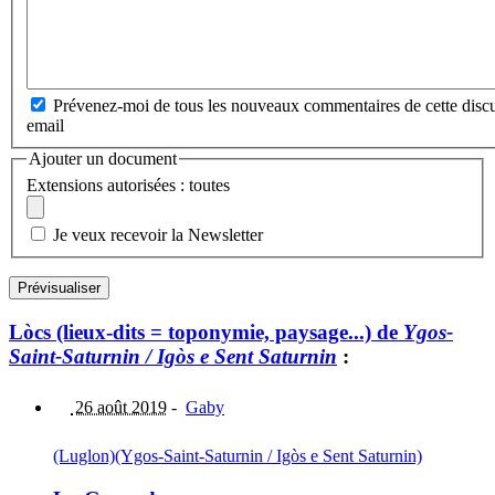
Prévenez-moi de tous les nouveaux commentaires de cette discu
email
Ajouter un document
Extensions autorisées : toutes
Je veux recevoir la Newsletter
Lòcs (lieux-dits = toponymie, paysage...) de
Ygos-
Saint-Saturnin / Igòs e Sent Saturnin
:
26 août 2019
-
Gaby
(Luglon)
(Ygos-Saint-Saturnin / Igòs e Sent Saturnin)