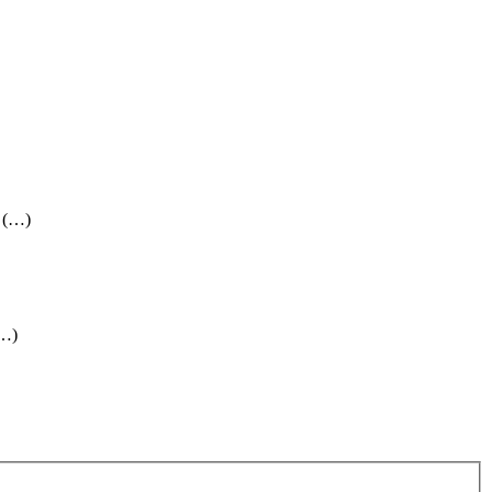
» (…)
(…)