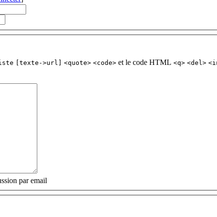
et le code HTML
iste
[texte->url]
<quote>
<code>
<q>
<del>
<i
ssion par email