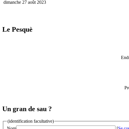
dimanche 27 août 2023
Le Pesquè
Endr
Pr
Un gran de sau ?
(identification facultative)
Nom
[
Se co