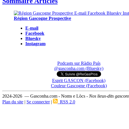
Sommaire Articles
Région Gascogne Prospective
E-mail
Facebook
Bluesky
Instagram
Podcasts sur Ràdio País
@gasconha.com (Bluesky)
Esprit GASCON (Facebook)
Couleur Gascogne (Facebook)
2024-2026 — Gasconha.com - Noms e Lòcs -
Nos lieux-dits gascon
Plan du site
|
Se connecter
|
RSS 2.0