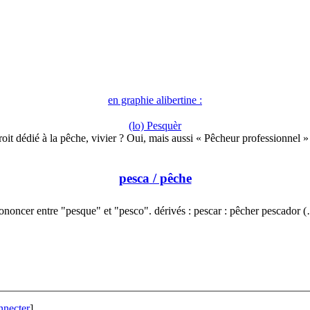
en graphie alibertine :
(lo) Pesquèr
oit dédié à la pêche, vivier ? Oui, mais aussi « Pêcheur professionnel 
pesca
/ pêche
ononcer entre "pesque" et "pesco". dérivés : pescar : pêcher pescador 
nnecter
]