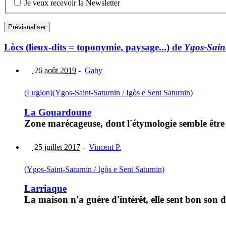
Je veux recevoir la Newsletter
Lòcs (lieux-dits = toponymie, paysage...) de
Ygos-Saint
26 août 2019
-
Gaby
(Luglon)
(Ygos-Saint-Saturnin / Igòs e Sent Saturnin)
La Gouardoune
Zone marécageuse, dont l'étymologie semble êtr
25 juillet 2017
-
Vincent P.
(Ygos-Saint-Saturnin / Igòs e Sent Saturnin)
Larriaque
La maison n'a guère d'intérêt, elle sent bon son