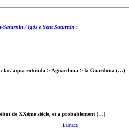
-Saturnin / Igòs e Sent Saturnin
:
e : lat. aqua rotunda > Agoardona > la Goardona (…)
 début de XXème siècle, et a probablement (…)
Larriaca