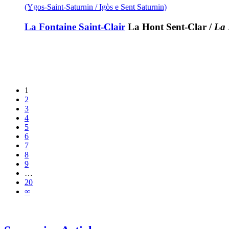
(Ygos-Saint-Saturnin / Igòs e Sent Saturnin)
La Fontaine Saint-Clair
La Hont Sent-Clar
/
La 
1
2
3
4
5
6
7
8
9
…
20
∞