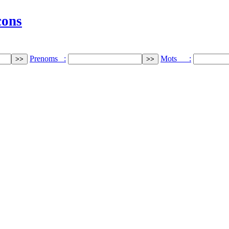
cons
Prenoms :
Mots :