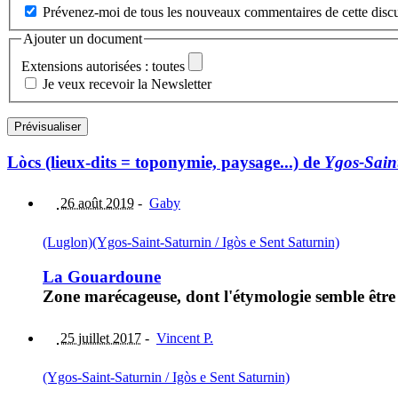
Prévenez-moi de tous les nouveaux commentaires de cette discu
Ajouter un document
Extensions autorisées : toutes
Je veux recevoir la Newsletter
Lòcs (lieux-dits = toponymie, paysage...) de
Ygos-Saint
26 août 2019
-
Gaby
(Luglon)
(Ygos-Saint-Saturnin / Igòs e Sent Saturnin)
La Gouardoune
Zone marécageuse, dont l'étymologie semble êtr
25 juillet 2017
-
Vincent P.
(Ygos-Saint-Saturnin / Igòs e Sent Saturnin)