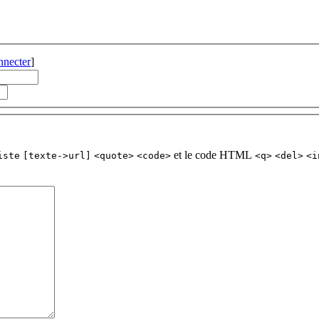
nnecter
]
et le code HTML
iste
[texte->url]
<quote>
<code>
<q>
<del>
<i