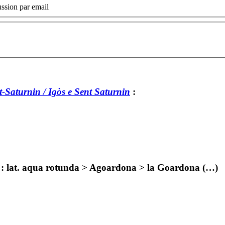
ssion par email
-Saturnin / Igòs e Sent Saturnin
:
e : lat. aqua rotunda > Agoardona > la Goardona (…)