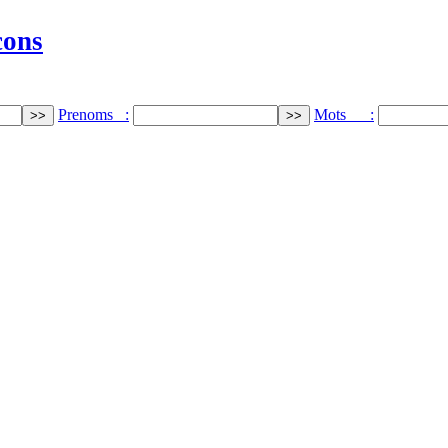
cons
Prenoms :
Mots :