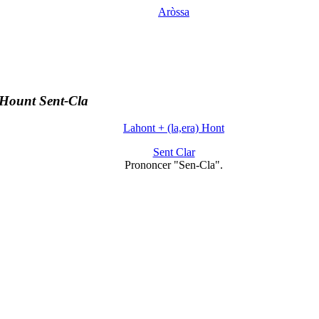
Aròssa
Hount Sent-Cla
Lahont + (la,era) Hont
Sent Clar
Prononcer "Sen-Cla".