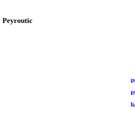
Peyroutic
p
p
h