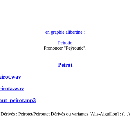
en graphie alibertine :
Peirotic
Prononcer "Peÿroutic".
Peiròt
eirot.wav
eirota.wav
aut_peirot.mp3
Dérivés : Peirotet/Peiroutet Dérivés ou variantes [Alis-Aiguillon] : (…)