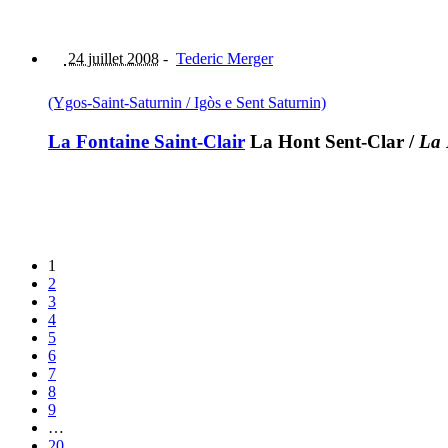
24 juillet 2008
-
Tederic Merger
(Ygos-Saint-Saturnin / Igòs e Sent Saturnin)
La Fontaine Saint-Clair
La Hont Sent-Clar
/
La 
1
2
3
4
5
6
7
8
9
…
20