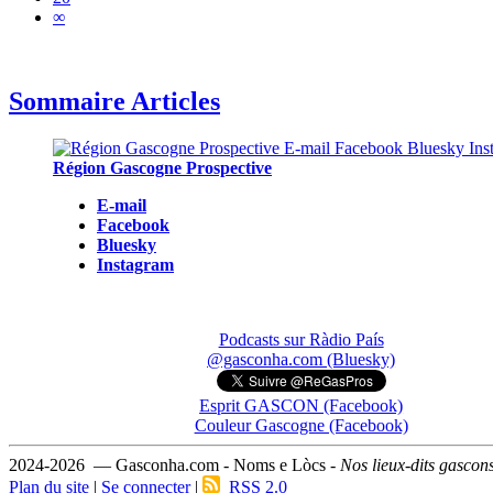
∞
Sommaire Articles
Région Gascogne Prospective
E-mail
Facebook
Bluesky
Instagram
Podcasts sur Ràdio País
@gasconha.com (Bluesky)
Esprit GASCON (Facebook)
Couleur Gascogne (Facebook)
2024-2026 — Gasconha.com - Noms e Lòcs -
Nos lieux-dits gascon
Plan du site
|
Se connecter
|
RSS 2.0