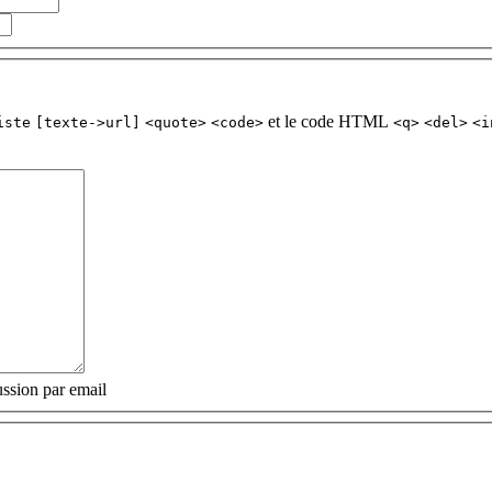
et le code HTML
iste
[texte->url]
<quote>
<code>
<q>
<del>
<i
ssion par email