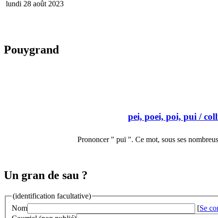
lundi 28 août 2023
Pouygrand
pei, poei, poi, pui
/ col
Prononcer " puï ". Ce mot, sous ses nombreus
Un gran de sau ?
(identification facultative)
Nom
[
Se co