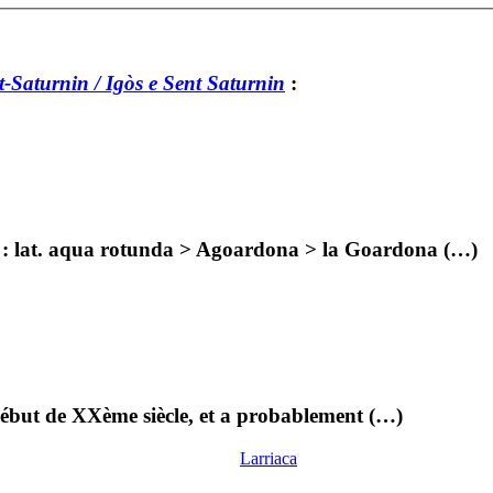
-Saturnin / Igòs e Sent Saturnin
:
e : lat. aqua rotunda > Agoardona > la Goardona (…)
 début de XXème siècle, et a probablement (…)
Larriaca