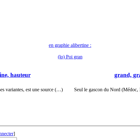
en graphie alibertine :
(lo) Poi gran
line, hauteur
grand, gr
es variantes, est une source (…)
Seul le gascon du Nord (Médoc, B
nnecter
]