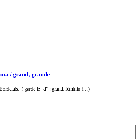
ana
/ grand, grande
ordelais...) garde le "d" : grand, féminin (…)