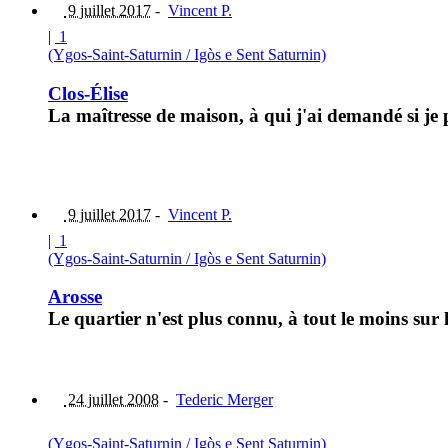
9 juillet 2017
-
Vincent P.
|
1
(Ygos-Saint-Saturnin / Igòs e Sent Saturnin)
Clos-Élise
La maîtresse de maison, à qui j'ai demandé si je
9 juillet 2017
-
Vincent P.
|
1
(Ygos-Saint-Saturnin / Igòs e Sent Saturnin)
Arosse
Le quartier n'est plus connu, à tout le moins sur
24 juillet 2008
-
Tederic Merger
(Ygos-Saint-Saturnin / Igòs e Sent Saturnin)