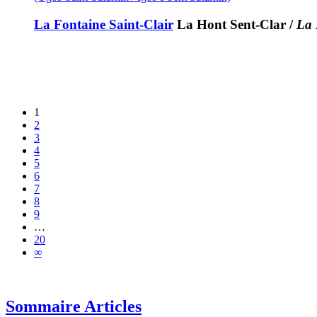
La Fontaine Saint-Clair
La Hont Sent-Clar
/
La 
1
2
3
4
5
6
7
8
9
…
20
∞
Sommaire Articles