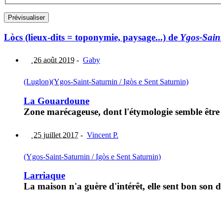
Lòcs (lieux-dits = toponymie, paysage...) de
Ygos-Saint
26 août 2019
-
Gaby
(Luglon)
(Ygos-Saint-Saturnin / Igòs e Sent Saturnin)
La Gouardoune
Zone marécageuse, dont l'étymologie semble êtr
25 juillet 2017
-
Vincent P.
(Ygos-Saint-Saturnin / Igòs e Sent Saturnin)
Larriaque
La maison n'a guère d'intérêt, elle sent bon son