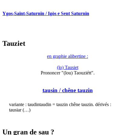
Ygos-Saint-Saturnin / Igòs e Sent Saturnin
Tauziet
en graphie alibertine :
(lo) Tausiet
Prononcer "(lou) Taouziétt".
tausin
/ chêne tauzin
variante : taudintaudin = tauzin chêne tauzin. dérivés :
tausiar (…)
Un gran de sau ?