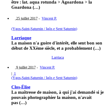
être : lat. aqua rotunda > Agoardona > la
Goardona (…)
25 juillet 2017
-
Vincent P.
(Ygos-Saint-Saturnin / Igòs e Sent Saturnin)
Larriaque
La maison n'a guère d'intérêt, elle sent bon son
début de XXème siècle, et a probablement (…)
Larriaca
9 juillet 2017
-
Vincent P.
|
1
(Ygos-Saint-Saturnin / Igòs e Sent Saturnin)
Clos-Élise
La maîtresse de maison, à qui j'ai demandé si je
pouvais photographier la maison, n'avait
pas (…)