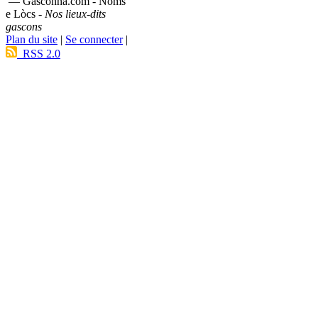
— Gasconha.com - Noms
e Lòcs -
Nos lieux-dits
gascons
Plan du site
|
Se connecter
|
RSS 2.0