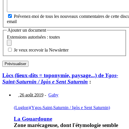
Prévenez-moi de tous les nouveaux commentaires de cette discu
email
Ajouter un document
Extensions autorisées : toutes
Je veux recevoir la Newsletter
Lòcs (lieux-dits = toponymie, paysage...) de
Ygos-
Saint-Saturnin / Igòs e Sent Saturnin
:
26 août 2019
-
Gaby
(Luglon)
(Ygos-Saint-Saturnin / Igòs e Sent Saturnin)
La Gouardoune
Zone marécageuse, dont l'étymologie semble