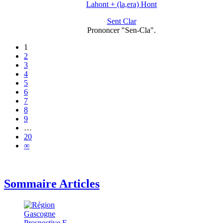
Lahont + (la,era) Hont
Sent Clar
Prononcer "Sen-Cla".
1
2
3
4
5
6
7
8
9
…
20
∞
Sommaire Articles