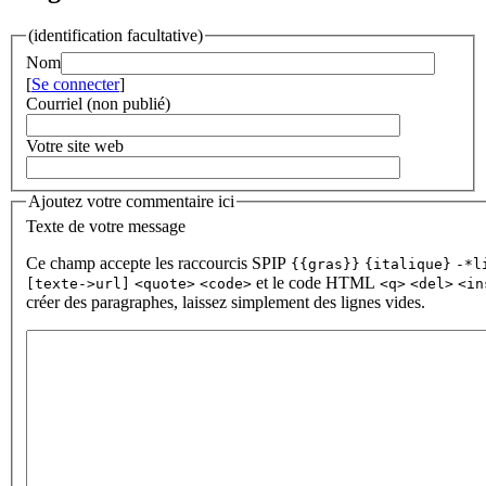
(identification facultative)
Nom
[
Se connecter
]
Courriel (non publié)
Votre site web
Ajoutez votre commentaire ici
Texte de votre message
Ce champ accepte les raccourcis SPIP
{{gras}}
{italique}
-*l
et le code HTML
[texte->url]
<quote>
<code>
<q>
<del>
<in
créer des paragraphes, laissez simplement des lignes vides.