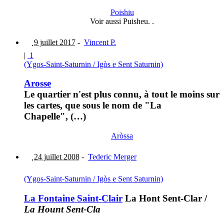
Poishiu
Voir aussi Puisheu. .
9 juillet 2017
-
Vincent P.
|
1
(Ygos-Saint-Saturnin / Igòs e Sent Saturnin)
Arosse
Le quartier n'est plus connu, à tout le moins sur
les cartes, que sous le nom de "La
Chapelle", (…)
Aròssa
24 juillet 2008
-
Tederic Merger
(Ygos-Saint-Saturnin / Igòs e Sent Saturnin)
La Fontaine Saint-Clair
La Hont Sent-Clar
/
La Hount Sent-Cla