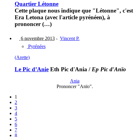
Quartier Létonne
Cette plaque nous indique que "Létonne", c'est
Era Letona (avec l'article pyrénéen), à
prononcer (…)
6 novembre 2013
-
Vincent P.
Pyrénées
(Arette)
Le Pic d’Anie
Eth Pic d'Ania
/
Ep Pic d'Anïo
Ania
Prononcer "Anïo".
1
2
3
4
5
6
7
8