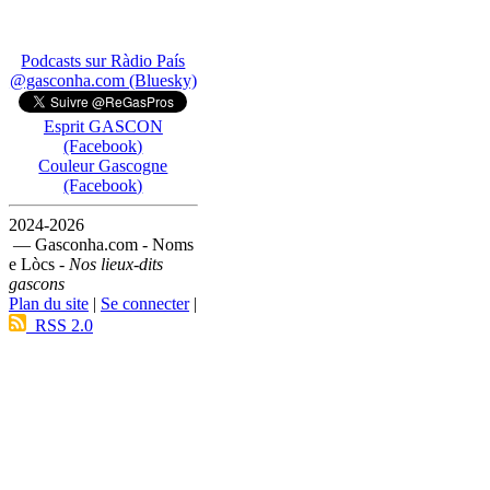
Podcasts sur Ràdio País
@gasconha.com (Bluesky)
Esprit GASCON
(Facebook)
Couleur Gascogne
(Facebook)
2024-2026
— Gasconha.com - Noms
e Lòcs -
Nos lieux-dits
gascons
Plan du site
|
Se connecter
|
RSS 2.0