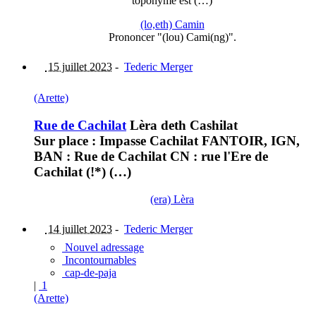
toponyme est (…)
(lo,eth) Camin
Prononcer "(lou) Cami(ng)".
15 juillet 2023
-
Tederic Merger
(Arette)
Rue de Cachilat
Lèra deth Cashilat
Sur place : Impasse Cachilat FANTOIR, IGN,
BAN : Rue de Cachilat CN : rue l'Ere de
Cachilat (!*) (…)
(era) Lèra
14 juillet 2023
-
Tederic Merger
Nouvel adressage
Incontournables
cap-de-paja
|
1
(Arette)