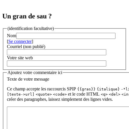
Un gran de sau ?
(identification facultative)
Nom
[
Se connecter
]
Courriel (non publié)
Votre site web
Ajoutez votre commentaire ici
Texte de votre message
Ce champ accepte les raccourcis SPIP
{{gras}}
{italique}
-*l
et le code HTML
[texte->url]
<quote>
<code>
<q>
<del>
<in
créer des paragraphes, laissez simplement des lignes vides.