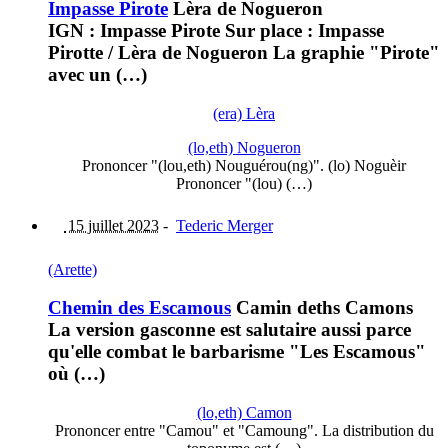
Impasse Pirote
Lèra de Nogueron
IGN : Impasse Pirote Sur place : Impasse
Pirotte / Lèra de Nogueron La graphie "Pirote"
avec un (…)
(era) Lèra
(lo,eth) Nogueron
Prononcer "(lou,eth) Nouguérou(ng)". (lo) Noguèir
Prononcer "(lou) (…)
15 juillet 2023
-
Tederic Merger
(Arette)
Chemin des Escamous
Camin deths Camons
La version gasconne est salutaire aussi parce
qu'elle combat le barbarisme "Les Escamous"
où (…)
(lo,eth) Camon
Prononcer entre "Camou" et "Camoung". La distribution du