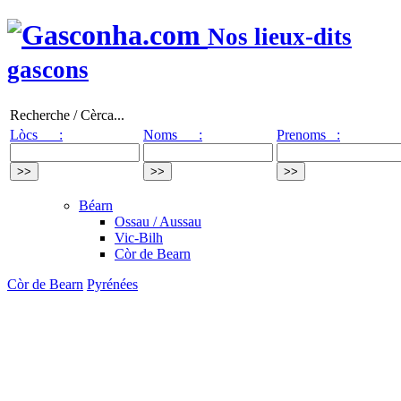
Nos lieux-dits
gascons
Recherche / Cèrca...
Lòcs :
Noms :
Prenoms :
Béarn
Ossau / Aussau
Vic-Bilh
Còr de Bearn
Còr de Bearn
Pyrénées