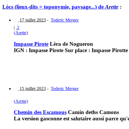
Lòcs (lieux-dits = toponymie, paysage...) de
Arette
:
17 juillet 2023
-
Tederic Merger
|
2
(Arette)
Impasse Pirote
Lèra de Nogueron
IGN : Impasse Pirote Sur place : Impasse Pirott
15 juillet 2023
-
Tederic Merger
(Arette)
Chemin des Escamous
Camin deths Camons
La version gasconne est salutaire aussi parce q