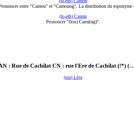
(lo,eth) Camon
Prononcer entre "Camou" et "Camoung". La distribution du toponyme 
(lo,eth) Camin
Prononcer "(lou) Cami(ng)".
 : Rue de Cachilat CN : rue l'Ere de Cachilat (!*) (
(era) Lèra