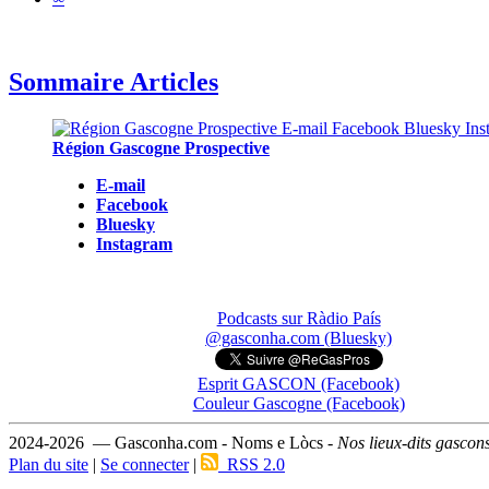
Sommaire Articles
Région Gascogne Prospective
E-mail
Facebook
Bluesky
Instagram
Podcasts sur Ràdio País
@gasconha.com (Bluesky)
Esprit GASCON (Facebook)
Couleur Gascogne (Facebook)
2024-2026 — Gasconha.com - Noms e Lòcs -
Nos lieux-dits gascon
Plan du site
|
Se connecter
|
RSS 2.0