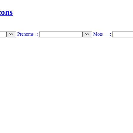
cons
Prenoms :
Mots :