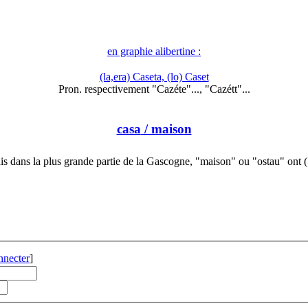
en graphie alibertine :
(la,era) Caseta, (lo) Caset
Pron. respectivement "Cazéte"..., "Cazétt"...
casa
/ maison
s dans la plus grande partie de la Gascogne, "maison" ou "ostau" ont
nnecter
]