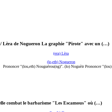
e / Lèra de Nogueron La graphie "Pirote" avec un (…)
(era) Lèra
(lo,eth) Nogueron
Prononcer "(lou,eth) Nouguérou(ng)". (lo) Noguèir Prononcer "(lou
u'elle combat le barbarisme "Les Escamous" où (…)