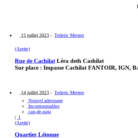
15 juillet 2023
-
Tederic Merger
(Arette)
Rue de Cachilat
Lèra deth Cashilat
Sur place : Impasse Cachilat FANTOIR, IGN, BAN
14 juillet 2023
-
Tederic Merger
Nouvel adressage
Incontournables
cap-de-paja
|
1
(Arette)
Quartier Létonne