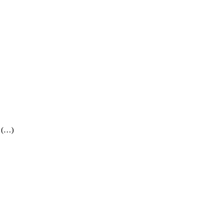
) (…)