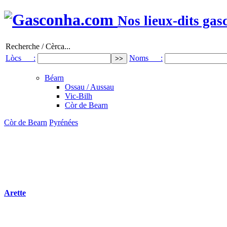
Nos lieux-dits gas
Recherche / Cèrca...
Lòcs :
Noms :
Béarn
Ossau / Aussau
Vic-Bilh
Còr de Bearn
Còr de Bearn
Pyrénées
Arette