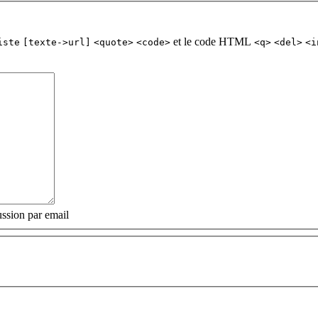
et le code HTML
iste
[texte->url]
<quote>
<code>
<q>
<del>
<i
ssion par email