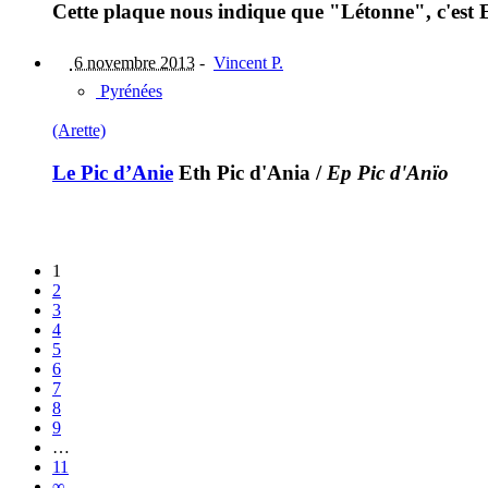
Cette plaque nous indique que "Létonne", c'est E
6 novembre 2013
-
Vincent P.
Pyrénées
(Arette)
Le Pic d’Anie
Eth Pic d'Ania
/
Ep Pic d'Anïo
1
2
3
4
5
6
7
8
9
…
11
∞