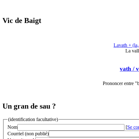
Vic de Baigt
Lavath + (la,
La vall
vath
/ v
Prononcer entre "b
Un gran de sau ?
(identification facultative)
Nom
[
Se co
Courriel (non publié)