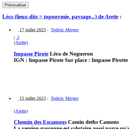
Lòcs (lieux-dits = toponymie, paysage...) de
Arette
:
17 juillet 2023
-
Tederic Merger
|
2
(Arette)
Impasse Pirote
Lèra de Nogueron
IGN : Impasse Pirote Sur place : Impasse Pirott
15 juillet 2023
-
Tederic Merger
(Arette)
Chemin des Escamous
Camin deths Camons
La version gasconne est salutaire aussi parce q