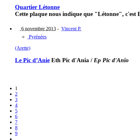
Quartier Létonne
Cette plaque nous indique que "Létonne", c'est E
6 novembre 2013
-
Vincent P.
Pyrénées
(Arette)
Le Pic d’Anie
Eth Pic d'Ania
/
Ep Pic d'Anïo
1
2
3
4
5
6
7
8
9
…