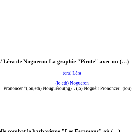
e / Lèra de Nogueron La graphie "Pirote" avec un (…)
(era) Lèra
(lo,eth) Nogueron
Prononcer "(lou,eth) Nouguérou(ng)". (lo) Noguèir Prononcer "(lou
u'elle combat le barbarisme "Les Escamous" où (…)