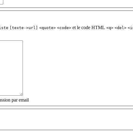
et le code HTML
iste
[texte->url]
<quote>
<code>
<q>
<del>
<i
ssion par email