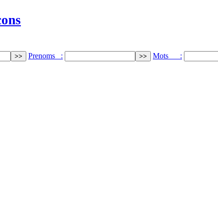
cons
Prenoms :
Mots :