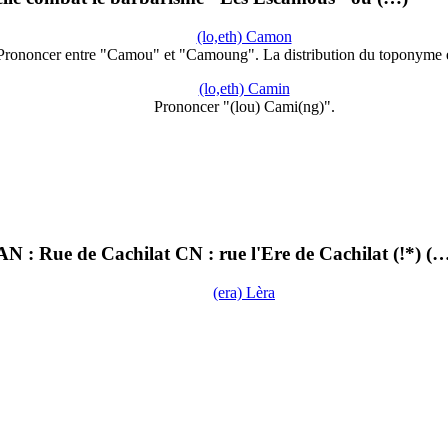
(lo,eth) Camon
Prononcer entre "Camou" et "Camoung". La distribution du toponyme 
(lo,eth) Camin
Prononcer "(lou) Cami(ng)".
 : Rue de Cachilat CN : rue l'Ere de Cachilat (!*) (
(era) Lèra