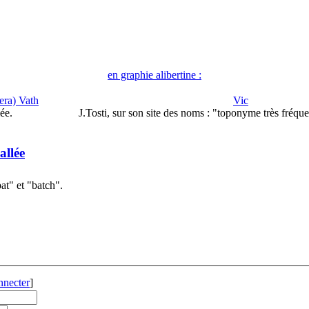
en graphie alibertine :
era) Vath
Vic
ée.
J.Tosti, sur son site des noms : "toponyme très fréq
allée
at" et "batch".
nnecter
]