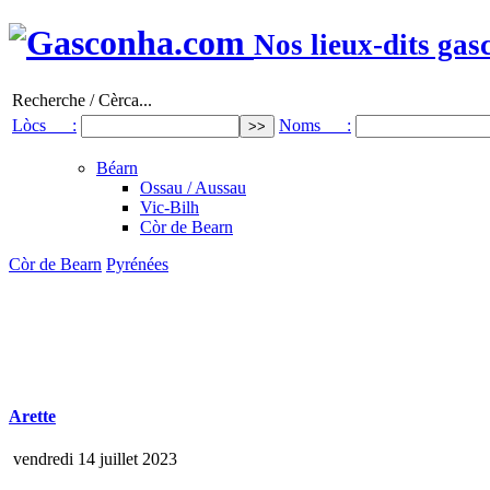
Nos lieux-dits gas
Recherche / Cèrca...
Lòcs :
Noms :
Béarn
Ossau / Aussau
Vic-Bilh
Còr de Bearn
Còr de Bearn
Pyrénées
Arette
vendredi 14 juillet 2023