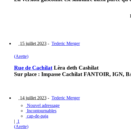
15 juillet 2023
-
Tederic Merger
(Arette)
Rue de Cachilat
Lèra deth Cashilat
Sur place : Impasse Cachilat FANTOIR, IGN, BAN
14 juillet 2023
-
Tederic Merger
Nouvel adressage
Incontournables
cap-de-paja
|
1
(Arette)