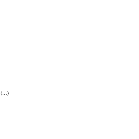
) (…)