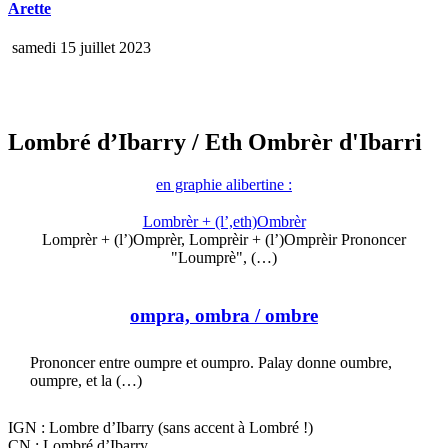
Arette
samedi 15 juillet 2023
Lombré d’Ibarry
/ Eth Ombrèr d'Ibarri
en graphie alibertine :
Lombrèr + (l’,eth)Ombrèr
Lomprèr + (l’)Omprèr, Lomprèir + (l’)Omprèir Prononcer
"Loumprè", (…)
ompra, ombra
/ ombre
Prononcer entre oumpre et oumpro. Palay donne oumbre,
oumpre, et la (…)
IGN : Lombre d’Ibarry (sans accent à Lombré !)
CN : Lombré d’Ibarry