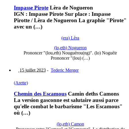
Impasse Pirote
Lèra de Nogueron
IGN : Impasse Pirote Sur place : Impasse
Pirotte / Lèra de Nogueron La graphie "Pirote"
avec un (…)
(era) Lèra
(lo,eth) Nogueron
Prononcer "(lou,eth) Nouguérou(ng)". (lo) Noguèir
Prononcer "(lou) (…)
15 juillet 2023
-
Tederic Merger
(Arette)
Chemin des Escamous
Camin deths Camons
La version gasconne est salutaire aussi parce
qu'elle combat le barbarisme "Les Escamous"
où (…)
(lo,eth) Camon