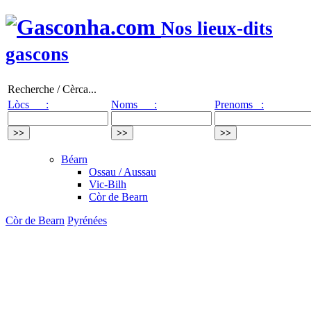
Nos lieux-dits
gascons
Recherche / Cèrca...
Lòcs :
Noms :
Prenoms :
Béarn
Ossau / Aussau
Vic-Bilh
Còr de Bearn
Còr de Bearn
Pyrénées