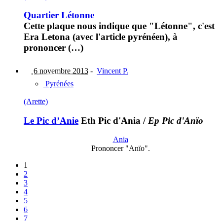
Quartier Létonne
Cette plaque nous indique que "Létonne", c'est
Era Letona (avec l'article pyrénéen), à
prononcer (…)
6 novembre 2013
-
Vincent P.
Pyrénées
(Arette)
Le Pic d’Anie
Eth Pic d'Ania
/
Ep Pic d'Anïo
Ania
Prononcer "Anïo".
1
2
3
4
5
6
7