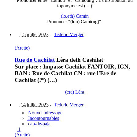
Prononcer entre "Camou" et "Camoung". La distribution du
toponyme est (…)
(lo,eth) Camin
Prononcer "(lou) Cami(ng)".
15 juillet 2023
-
Tederic Merger
(Arette)
Rue de Cachilat
Lèra deth Cashilat
Sur place : Impasse Cachilat FANTOIR, IGN,
BAN : Rue de Cachilat CN : rue l'Ere de
Cachilat (!*) (…)
(era) Lèra
14 juillet 2023
-
Tederic Merger
Nouvel adressage
Incontournables
cap-de-paja
|
1
(Arette)