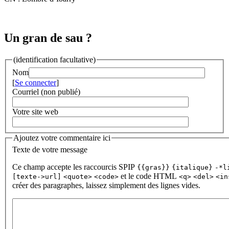
Un gran de sau ?
(identification facultative)
Nom
[
Se connecter
]
Courriel (non publié)
Votre site web
Ajoutez votre commentaire ici
Texte de votre message
Ce champ accepte les raccourcis SPIP
{{gras}}
{italique}
-*l
et le code HTML
[texte->url]
<quote>
<code>
<q>
<del>
<in
créer des paragraphes, laissez simplement des lignes vides.