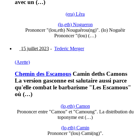
avec un (…)
(era) Lèra
(lo,eth) Nogueron
Prononcer "(lou,eth) Nouguérou(ng)". (lo) Noguèir
Prononcer "(lou) (…)
15 juillet 2023
-
Tederic Merger
(Arette)
Chemin des Escamous
Camin deths Camons
La version gasconne est salutaire aussi parce
qu'elle combat le barbarisme "Les Escamous"
où (…)
(lo,eth) Camon
Prononcer entre "Camou" et "Camoung". La distribution du
toponyme est (…)
(lo,eth) Camin
Prononcer "(lou) Cami(ng)".