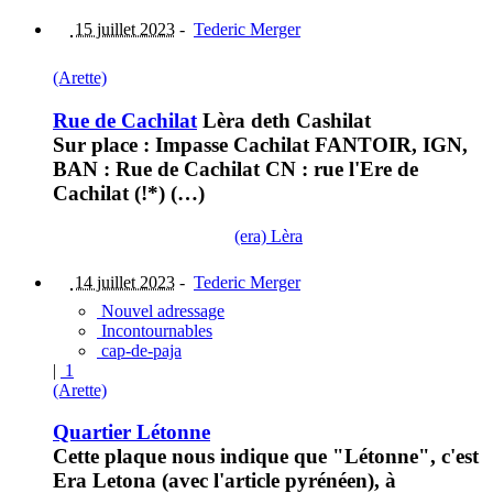
15 juillet 2023
-
Tederic Merger
(Arette)
Rue de Cachilat
Lèra deth Cashilat
Sur place : Impasse Cachilat FANTOIR, IGN,
BAN : Rue de Cachilat CN : rue l'Ere de
Cachilat (!*) (…)
(era) Lèra
14 juillet 2023
-
Tederic Merger
Nouvel adressage
Incontournables
cap-de-paja
|
1
(Arette)
Quartier Létonne
Cette plaque nous indique que "Létonne", c'est
Era Letona (avec l'article pyrénéen), à