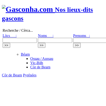
Nos lieux-dits
gascons
Recherche / Cèrca...
Lòcs :
Noms :
Prenoms :
Béarn
Ossau / Aussau
Vic-Bilh
Còr de Bearn
Còr de Bearn
Pyrénées