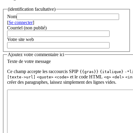
(identification facultative)
Nom
[
Se connecter
]
Courriel (non publié)
Votre site web
Ajoutez votre commentaire ici
Texte de votre message
Ce champ accepte les raccourcis SPIP
{{gras}}
{italique}
-*l
et le code HTML
[texte->url]
<quote>
<code>
<q>
<del>
<in
créer des paragraphes, laissez simplement des lignes vides.