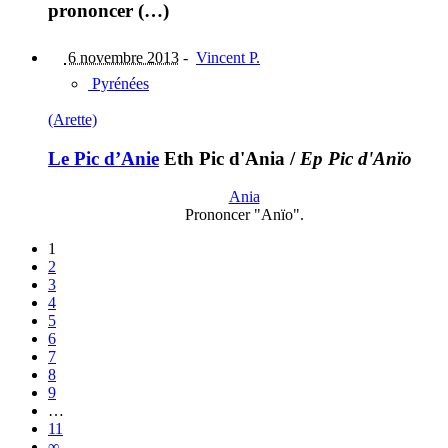
prononcer (…)
6 novembre 2013
-
Vincent P.
Pyrénées
(Arette)
Le Pic d’Anie
Eth Pic d'Ania
/
Ep Pic d'Anïo
Ania
Prononcer "Anïo".
1
2
3
4
5
6
7
8
9
…
11
∞