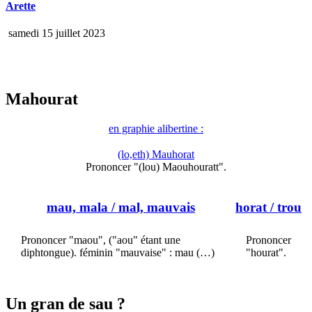
Arette
samedi 15 juillet 2023
Mahourat
en graphie alibertine :
(lo,eth) Mauhorat
Prononcer "(lou) Maouhouratt".
mau, mala
/ mal, mauvais
horat
/ trou
Prononcer "maou", ("aou" étant une
Prononcer
diphtongue). féminin "mauvaise" : mau (…)
"hourat".
Un gran de sau ?