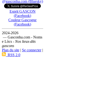
@gasconha.com (Bluesky)
Esprit GASCON
(Facebook)
Couleur Gascogne
(Facebook)
2024-2026
— Gasconha.com - Noms
e Lòcs -
Nos lieux-dits
gascons
Plan du site
|
Se connecter
|
RSS 2.0