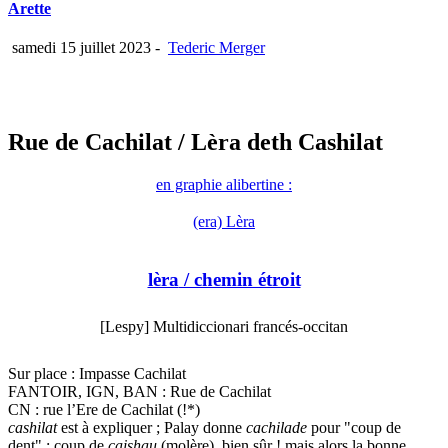
Arette
samedi 15 juillet 2023
-
Tederic Merger
Rue de Cachilat
/ Lèra deth Cashilat
en graphie alibertine :
(era) Lèra
lèra
/ chemin étroit
[Lespy] Multidiccionari francés-occitan
Sur place : Impasse Cachilat
FANTOIR, IGN, BAN : Rue de Cachilat
CN : rue l’Ere de Cachilat (!*)
cashilat
est à expliquer ; Palay donne
cachilade
pour "coup de
dent" ; coup de
caishau
(molère), bien sûr ! mais alors la bonne