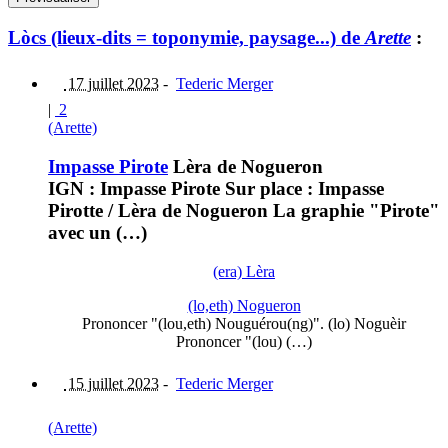
Lòcs (lieux-dits = toponymie, paysage...) de
Arette
:
17 juillet 2023
-
Tederic Merger
|
2
(Arette)
Impasse Pirote
Lèra de Nogueron
IGN : Impasse Pirote Sur place : Impasse
Pirotte / Lèra de Nogueron La graphie "Pirote"
avec un (…)
(era) Lèra
(lo,eth) Nogueron
Prononcer "(lou,eth) Nouguérou(ng)". (lo) Noguèir
Prononcer "(lou) (…)
15 juillet 2023
-
Tederic Merger
(Arette)