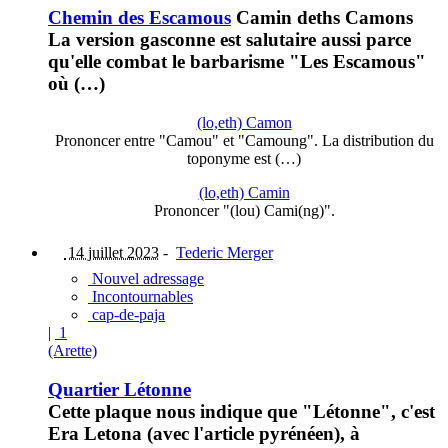
Chemin des Escamous
Camin deths Camons
La version gasconne est salutaire aussi parce
qu'elle combat le barbarisme "Les Escamous"
où (…)
(lo,eth) Camon
Prononcer entre "Camou" et "Camoung". La distribution du
toponyme est (…)
(lo,eth) Camin
Prononcer "(lou) Cami(ng)".
14 juillet 2023
-
Tederic Merger
Nouvel adressage
Incontournables
cap-de-paja
|
1
(Arette)
Quartier Létonne
Cette plaque nous indique que "Létonne", c'est
Era Letona (avec l'article pyrénéen), à