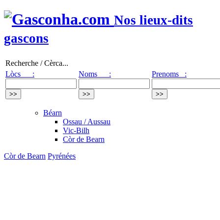
Nos lieux-dits
gascons
Recherche / Cèrca...
Lòcs :
Noms :
Prenoms :
Béarn
Ossau / Aussau
Vic-Bilh
Còr de Bearn
Còr de Bearn
Pyrénées