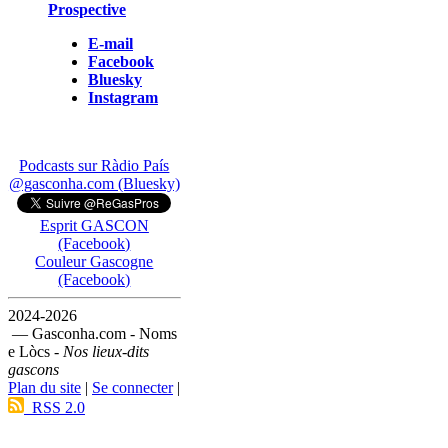
Prospective
E-mail
Facebook
Bluesky
Instagram
Podcasts sur Ràdio País
@gasconha.com (Bluesky)
Esprit GASCON
(Facebook)
Couleur Gascogne
(Facebook)
2024-2026
— Gasconha.com - Noms
e Lòcs -
Nos lieux-dits
gascons
Plan du site
|
Se connecter
|
RSS 2.0