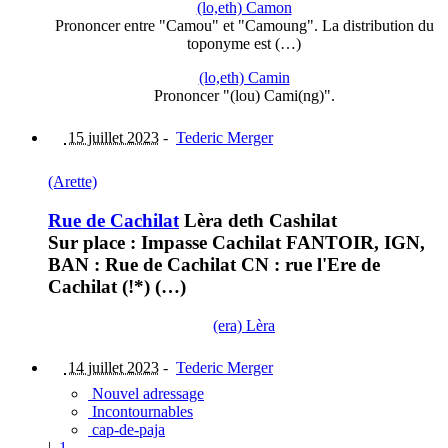
(lo,eth) Camon
Prononcer entre "Camou" et "Camoung". La distribution du
toponyme est (…)
(lo,eth) Camin
Prononcer "(lou) Cami(ng)".
15 juillet 2023
-
Tederic Merger
(Arette)
Rue de Cachilat
Lèra deth Cashilat
Sur place : Impasse Cachilat FANTOIR, IGN,
BAN : Rue de Cachilat CN : rue l'Ere de
Cachilat (!*) (…)
(era) Lèra
14 juillet 2023
-
Tederic Merger
Nouvel adressage
Incontournables
cap-de-paja
|
1