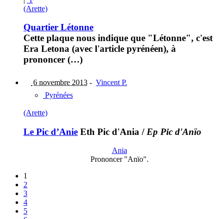
(Arette)
Quartier Létonne
Cette plaque nous indique que "Létonne", c'est
Era Letona (avec l'article pyrénéen), à
prononcer (…)
6 novembre 2013
-
Vincent P.
Pyrénées
(Arette)
Le Pic d’Anie
Eth Pic d'Ania
/
Ep Pic d'Anïo
Ania
Prononcer "Anïo".
1
2
3
4
5