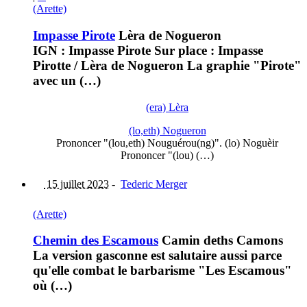
(Arette)
Impasse Pirote
Lèra de Nogueron
IGN : Impasse Pirote Sur place : Impasse
Pirotte / Lèra de Nogueron La graphie "Pirote"
avec un (…)
(era) Lèra
(lo,eth) Nogueron
Prononcer "(lou,eth) Nouguérou(ng)". (lo) Noguèir
Prononcer "(lou) (…)
15 juillet 2023
-
Tederic Merger
(Arette)
Chemin des Escamous
Camin deths Camons
La version gasconne est salutaire aussi parce
qu'elle combat le barbarisme "Les Escamous"
où (…)