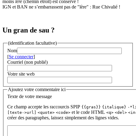
moins
lère
(chemin étroit) est conservé !
IGN et BAN ne s’embarrassent pas de "lère" : Rue Chivalié !
Un gran de sau ?
(identification facultative)
Nom
[
Se connecter
]
Courriel (non publié)
Votre site web
Ajoutez votre commentaire ici
Texte de votre message
Ce champ accepte les raccourcis SPIP
{{gras}}
{italique}
-*l
et le code HTML
[texte->url]
<quote>
<code>
<q>
<del>
<in
créer des paragraphes, laissez simplement des lignes vides.