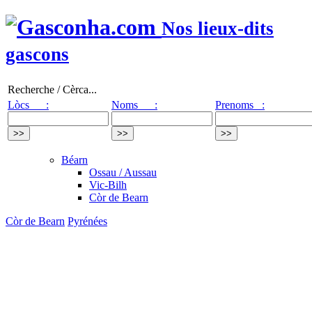
Nos lieux-dits
gascons
Recherche / Cèrca...
Lòcs :
Noms :
Prenoms :
Béarn
Ossau / Aussau
Vic-Bilh
Còr de Bearn
Còr de Bearn
Pyrénées