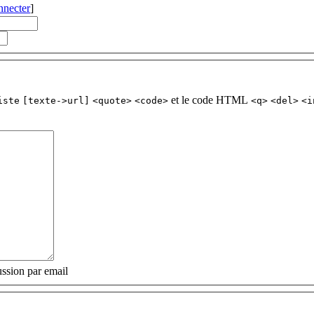
nnecter
]
et le code HTML
iste
[texte->url]
<quote>
<code>
<q>
<del>
<i
ssion par email