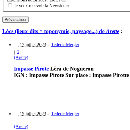
Je veux recevoir la Newsletter
Lòcs (lieux-dits = toponymie, paysage...) de
Arette
:
17 juillet 2023
-
Tederic Merger
|
2
(Arette)
Impasse Pirote
Lèra de Nogueron
IGN : Impasse Pirote Sur place : Impasse Pirott
15 juillet 2023
-
Tederic Merger
(Arette)