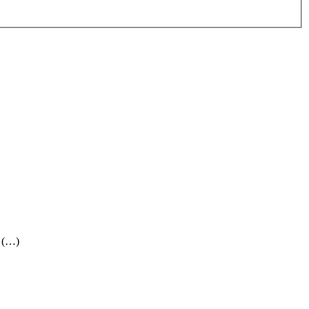
) (…)