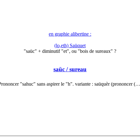
en graphie alibertine :
(lo,eth) Saüquet
"saüc" + diminutif "et", ou "bois de sureaux" ?
saüc
/ sureau
Prononcer "sahuc" sans aspirer le "h". variante : saüquèr (prononcer (…