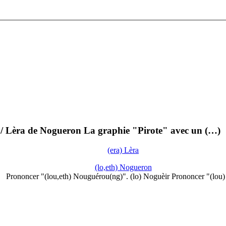
e / Lèra de Nogueron La graphie "Pirote" avec un (…)
(era) Lèra
(lo,eth) Nogueron
Prononcer "(lou,eth) Nouguérou(ng)". (lo) Noguèir Prononcer "(lou