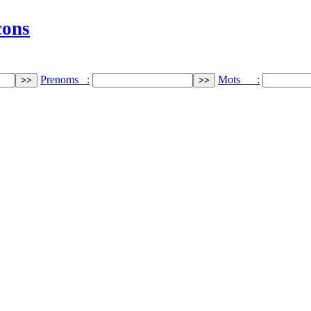
cons
Prenoms :
Mots :