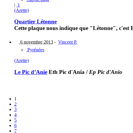
|
1
(Arette)
Quartier Létonne
Cette plaque nous indique que "Létonne", c'est E
6 novembre 2013
-
Vincent P.
Pyrénées
(Arette)
Le Pic d’Anie
Eth Pic d'Ania
/
Ep Pic d'Anïo
1
2
3
4
5
6
7