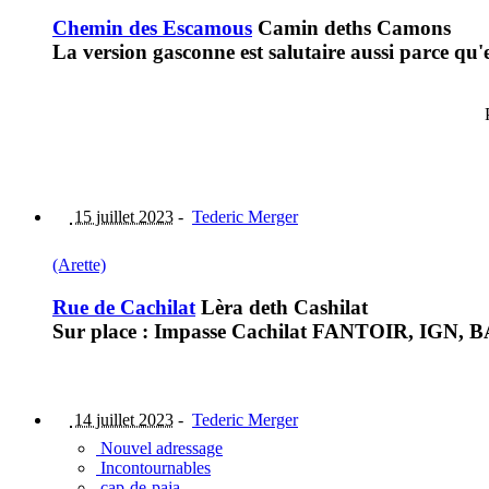
Chemin des Escamous
Camin deths Camons
La version gasconne est salutaire aussi parce q
15 juillet 2023
-
Tederic Merger
(Arette)
Rue de Cachilat
Lèra deth Cashilat
Sur place : Impasse Cachilat FANTOIR, IGN, BAN
14 juillet 2023
-
Tederic Merger
Nouvel adressage
Incontournables
cap-de-paja