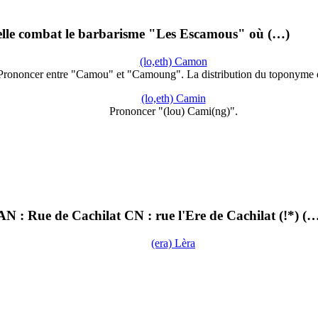
u'elle combat le barbarisme "Les Escamous" où (…)
(lo,eth) Camon
Prononcer entre "Camou" et "Camoung". La distribution du toponyme 
(lo,eth) Camin
Prononcer "(lou) Cami(ng)".
 : Rue de Cachilat CN : rue l'Ere de Cachilat (!*) (
(era) Lèra