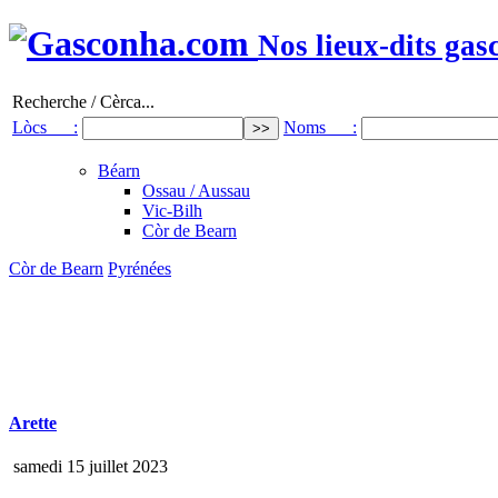
Nos lieux-dits gas
Recherche / Cèrca...
Lòcs :
Noms :
Béarn
Ossau / Aussau
Vic-Bilh
Còr de Bearn
Còr de Bearn
Pyrénées
Arette
samedi 15 juillet 2023