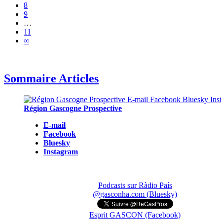
8
9
…
11
∞
Sommaire Articles
Région Gascogne Prospective
E-mail
Facebook
Bluesky
Instagram
Podcasts sur Ràdio País
@gasconha.com (Bluesky)
Esprit GASCON (Facebook)