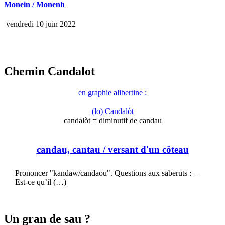
Monein / Monenh
vendredi 10 juin 2022
Chemin Candalot
en graphie alibertine :
(lo) Candalòt
candalòt = diminutif de candau
candau, cantau
/ versant d'un côteau
Prononcer "kandaw/candaou". Questions aux saberuts : –
Est-ce qu’il (…)
Un gran de sau ?