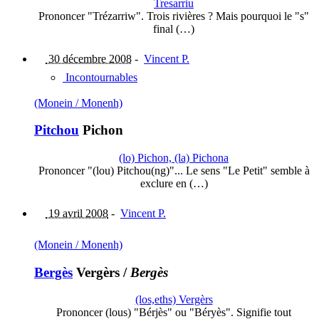
Tresarriu
Prononcer "Trézarriw". Trois rivières ? Mais pourquoi le "s"
final (…)
30 décembre 2008
-
Vincent P.
Incontournables
(Monein / Monenh)
Pitchou
Pichon
(lo) Pichon, (la) Pichona
Prononcer "(lou) Pitchou(ng)"... Le sens "Le Petit" semble à
exclure en (…)
19 avril 2008
-
Vincent P.
(Monein / Monenh)
Bergès
Vergèrs
/
Bergès
(los,eths) Vergèrs
Prononcer (lous) "Bérjès" ou "Béryès". Signifie tout