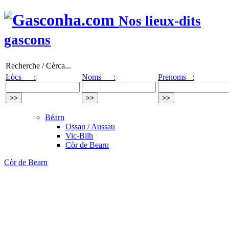
Nos lieux-dits
gascons
Recherche / Cèrca...
Lòcs :
Noms :
Prenoms :
Béarn
Ossau / Aussau
Vic-Bilh
Còr de Bearn
Còr de Bearn