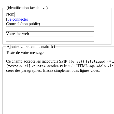
(identification facultative)
Nom
[
Se connecter
]
Courriel (non publié)
Votre site web
Ajoutez votre commentaire ici
Texte de votre message
Ce champ accepte les raccourcis SPIP
{{gras}}
{italique}
-*l
et le code HTML
[texte->url]
<quote>
<code>
<q>
<del>
<in
créer des paragraphes, laissez simplement des lignes vides.