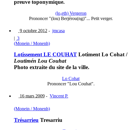
preuve toponymique.
(lo,eth) Vergeron
Prononcer "(lou) Berjérou(ng)"... Petit verger.
9 octobre 2012
-
jmcasa
|
3
(Monein / Monenh)
Lotissement LE COUHAT
Lotiment Lo Cohat
/
Loutimén Lou Couhat
Photo extraite du site de la ville.
Lo Cohat
Prononcer "Lou Couhat".
16 mars 2009
-
Vincent P.
(Monein / Monenh)
Trésarrieu
Tresarriu