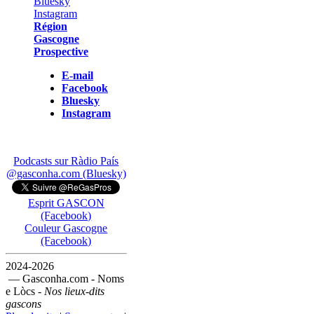
Région
Gascogne
Prospective
E-mail
Facebook
Bluesky
Instagram
Podcasts sur Ràdio País
@gasconha.com (Bluesky)
Esprit GASCON
(Facebook)
Couleur Gascogne
(Facebook)
2024-2026
— Gasconha.com - Noms
e Lòcs -
Nos lieux-dits
gascons