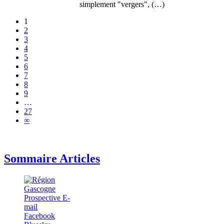
simplement "vergers", (…)
1
2
3
4
5
6
7
8
9
…
27
∞
Sommaire Articles