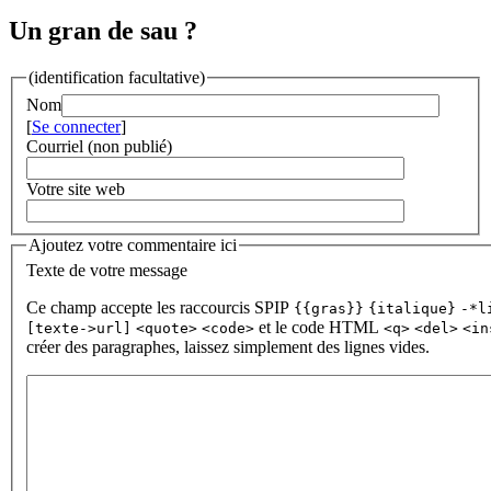
Un gran de sau ?
(identification facultative)
Nom
[
Se connecter
]
Courriel (non publié)
Votre site web
Ajoutez votre commentaire ici
Texte de votre message
Ce champ accepte les raccourcis SPIP
{{gras}}
{italique}
-*l
et le code HTML
[texte->url]
<quote>
<code>
<q>
<del>
<in
créer des paragraphes, laissez simplement des lignes vides.