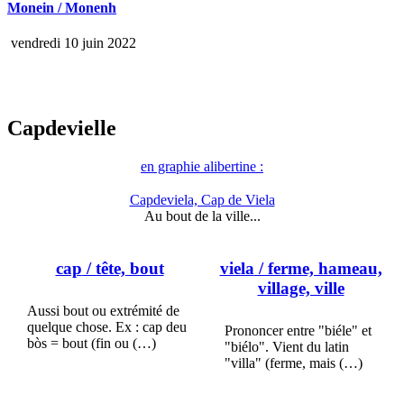
Monein / Monenh
vendredi 10 juin 2022
Capdevielle
en graphie alibertine :
Capdeviela, Cap de Viela
Au bout de la ville...
cap
/ tête, bout
viela
/ ferme, hameau,
village, ville
Aussi bout ou extrémité de
quelque chose. Ex : cap deu
Prononcer entre "biéle" et
bòs = bout (fin ou (…)
"biélo". Vient du latin
"villa" (ferme, mais (…)