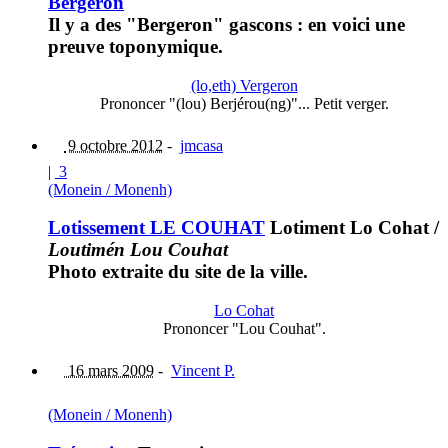
Bergéron
Il y a des "Bergeron" gascons : en voici une
preuve toponymique.
(lo,eth) Vergeron
Prononcer "(lou) Berjérou(ng)"... Petit verger.
9 octobre 2012
-
jmcasa
|
3
(Monein / Monenh)
Lotissement LE COUHAT
Lotiment Lo Cohat
/
Loutimén Lou Couhat
Photo extraite du site de la ville.
Lo Cohat
Prononcer "Lou Couhat".
16 mars 2009
-
Vincent P.
(Monein / Monenh)