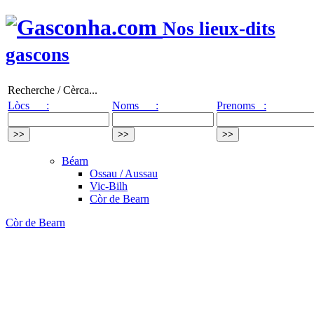
Nos lieux-dits
gascons
Recherche / Cèrca...
Lòcs :
Noms :
Prenoms :
Béarn
Ossau / Aussau
Vic-Bilh
Còr de Bearn
Còr de Bearn