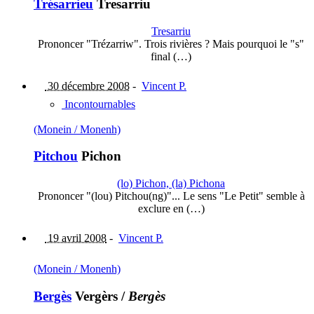
Trésarrieu
Tresarriu
Tresarriu
Prononcer "Trézarriw". Trois rivières ? Mais pourquoi le "s"
final (…)
30 décembre 2008
-
Vincent P.
Incontournables
(Monein / Monenh)
Pitchou
Pichon
(lo) Pichon, (la) Pichona
Prononcer "(lou) Pitchou(ng)"... Le sens "Le Petit" semble à
exclure en (…)
19 avril 2008
-
Vincent P.
(Monein / Monenh)
Bergès
Vergèrs
/
Bergès