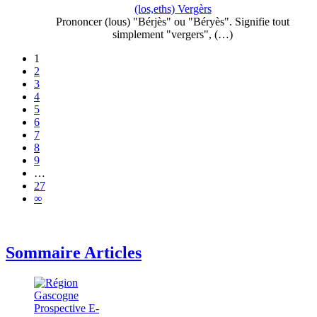
(los,eths) Vergèrs
Prononcer (lous) "Bérjès" ou "Béryès". Signifie tout
simplement "vergers", (…)
1
2
3
4
5
6
7
8
9
…
27
∞
Sommaire Articles