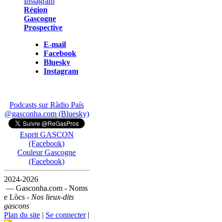
Région
Gascogne
Prospective
E-mail
Facebook
Bluesky
Instagram
Podcasts sur Ràdio País
@gasconha.com (Bluesky)
Esprit GASCON
(Facebook)
Couleur Gascogne
(Facebook)
2024-2026
— Gasconha.com - Noms
e Lòcs -
Nos lieux-dits
gascons
Plan du site
|
Se connecter
|