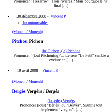
Prononcer "Trézarriw". Trois rivières ? Mais pourquoi le "s"
final (…)
30 décembre 2008
-
Vincent P.
Incontournables
(Monein / Monenh)
Pitchou
Pichon
(lo) Pichon, (la) Pichona
Prononcer "(lou) Pitchou(ng)"... Le sens "Le Petit" semble à
exclure en (…)
19 avril 2008
-
Vincent P.
(Monein / Monenh)
Bergès
Vergèrs
/
Bergès
(los,eths) Vergèrs
Prononcer (lous) "Bérjès" ou "Béryès". Signifie tout
simplement "vergers", (…)