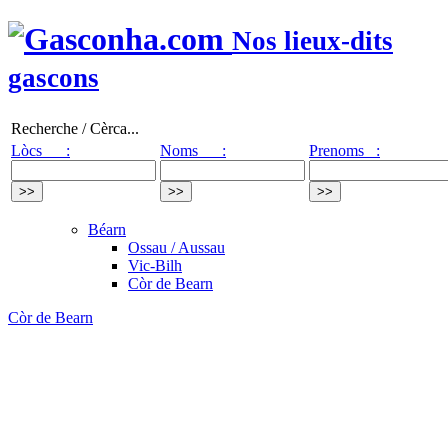
Nos lieux-dits
gascons
Recherche / Cèrca...
Lòcs :
Noms :
Prenoms :
Béarn
Ossau / Aussau
Vic-Bilh
Còr de Bearn
Còr de Bearn