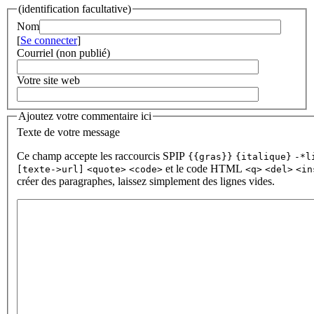
(identification facultative)
Nom
[
Se connecter
]
Courriel (non publié)
Votre site web
Ajoutez votre commentaire ici
Texte de votre message
Ce champ accepte les raccourcis SPIP
{{gras}}
{italique}
-*l
et le code HTML
[texte->url]
<quote>
<code>
<q>
<del>
<in
créer des paragraphes, laissez simplement des lignes vides.