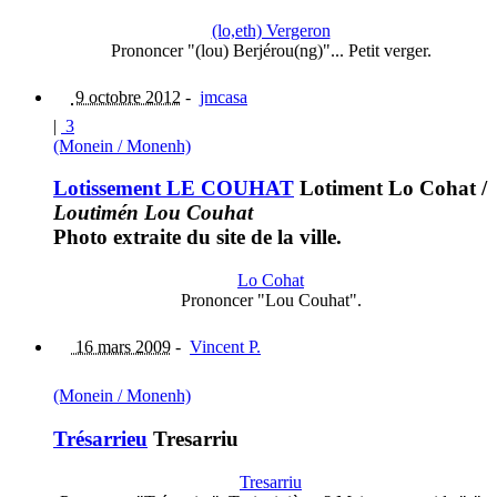
(lo,eth) Vergeron
Prononcer "(lou) Berjérou(ng)"... Petit verger.
9 octobre 2012
-
jmcasa
|
3
(Monein / Monenh)
Lotissement LE COUHAT
Lotiment Lo Cohat
/
Loutimén Lou Couhat
Photo extraite du site de la ville.
Lo Cohat
Prononcer "Lou Couhat".
16 mars 2009
-
Vincent P.
(Monein / Monenh)
Trésarrieu
Tresarriu
Tresarriu