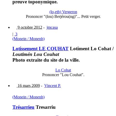
preuve toponymique.
(lo,eth) Vergeron
Prononcer "(lou) Berjérou(ng)"... Petit verger.
9 octobre 2012
-
jmcasa
|
3
(Monein / Monenh)
Lotissement LE COUHAT
Lotiment Lo Cohat
/
Loutimén Lou Couhat
Photo extraite du site de la ville.
Lo Cohat
Prononcer "Lou Couhat".
16 mars 2009
-
Vincent P.
(Monein / Monenh)
Trésarrieu
Tresarriu