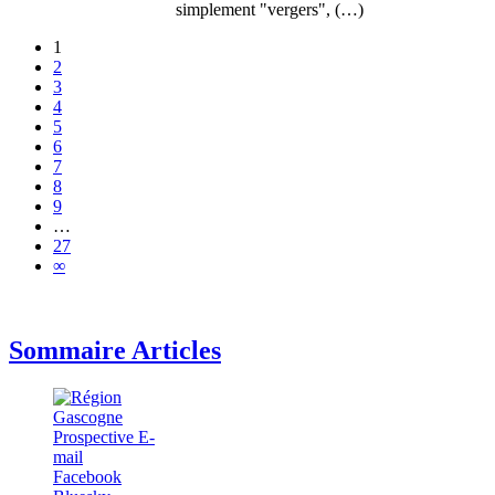
simplement "vergers", (…)
1
2
3
4
5
6
7
8
9
…
27
∞
Sommaire Articles