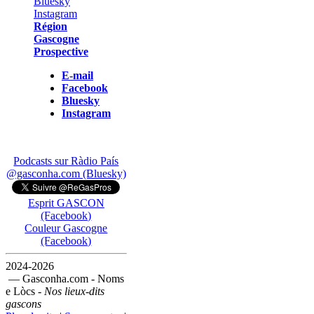
Région
Gascogne
Prospective
E-mail
Facebook
Bluesky
Instagram
Podcasts sur Ràdio País
@gasconha.com (Bluesky)
Esprit GASCON
(Facebook)
Couleur Gascogne
(Facebook)
2024-2026
— Gasconha.com - Noms
e Lòcs -
Nos lieux-dits
gascons