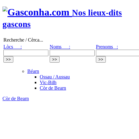
Nos lieux-dits
gascons
Recherche / Cèrca...
Lòcs :
Noms :
Prenoms :
Béarn
Ossau / Aussau
Vic-Bilh
Còr de Bearn
Còr de Bearn