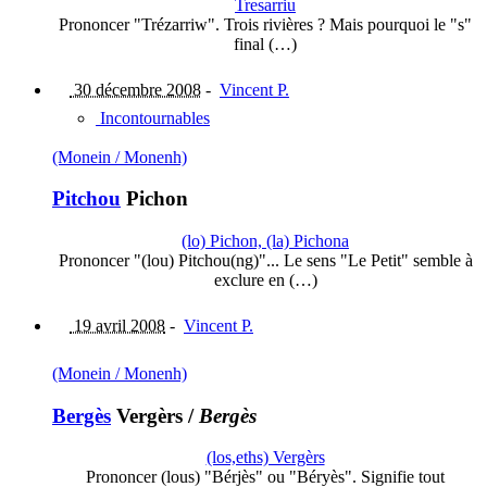
Tresarriu
Prononcer "Trézarriw". Trois rivières ? Mais pourquoi le "s"
final (…)
30 décembre 2008
-
Vincent P.
Incontournables
(Monein / Monenh)
Pitchou
Pichon
(lo) Pichon, (la) Pichona
Prononcer "(lou) Pitchou(ng)"... Le sens "Le Petit" semble à
exclure en (…)
19 avril 2008
-
Vincent P.
(Monein / Monenh)
Bergès
Vergèrs
/
Bergès
(los,eths) Vergèrs
Prononcer (lous) "Bérjès" ou "Béryès". Signifie tout