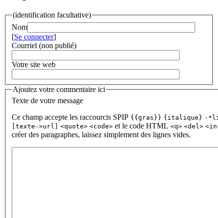
(identification facultative)
Nom
[
Se connecter
]
Courriel (non publié)
Votre site web
Ajoutez votre commentaire ici
Texte de votre message
Ce champ accepte les raccourcis SPIP
{{gras}}
{italique}
-*l
et le code HTML
[texte->url]
<quote>
<code>
<q>
<del>
<in
créer des paragraphes, laissez simplement des lignes vides.