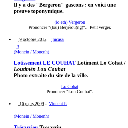
Il y a des "Bergeron" gascons : en voici une
preuve toponymique.
(lo,eth) Vergeron
Prononcer "(lou) Berjérou(ng)"... Petit verger.
9 octobre 2012
-
jmcasa
|
3
(Monein / Monenh)
Lotissement LE COUHAT
Lotiment Lo Cohat
/
Loutimén Lou Couhat
Photo extraite du site de la ville.
Lo Cohat
Prononcer "Lou Couhat".
16 mars 2009
-
Vincent P.
(Monein / Monenh)
Trésarrieu
Tresarriu