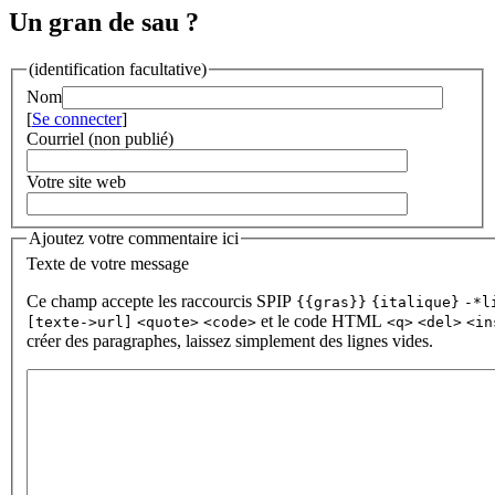
Un gran de sau ?
(identification facultative)
Nom
[
Se connecter
]
Courriel (non publié)
Votre site web
Ajoutez votre commentaire ici
Texte de votre message
Ce champ accepte les raccourcis SPIP
{{gras}}
{italique}
-*l
et le code HTML
[texte->url]
<quote>
<code>
<q>
<del>
<in
créer des paragraphes, laissez simplement des lignes vides.