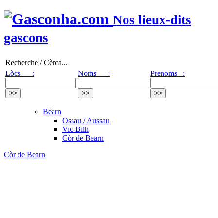
Nos lieux-dits
gascons
Recherche / Cèrca...
Lòcs :
Noms :
Prenoms :
Béarn
Ossau / Aussau
Vic-Bilh
Còr de Bearn
Còr de Bearn