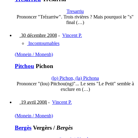
Tresarriu
Prononcer "Trézarriw". Trois rivières ? Mais pourquoi le "s"
final (…)
30 décembre 2008
-
Vincent P.
Incontournables
(Monein / Monenh)
Pitchou
Pichon
(lo) Pichon, (la) Pichona
Prononcer "(lou) Pitchou(ng)"... Le sens "Le Petit" semble à
exclure en (…)
19 avril 2008
-
Vincent P.
(Monein / Monenh)
Bergès
Vergèrs
/
Bergès