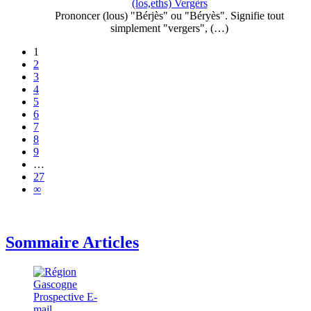
(los,eths) Vergèrs
Prononcer (lous) "Bérjès" ou "Béryès". Signifie tout
simplement "vergers", (…)
1
2
3
4
5
6
7
8
9
…
27
∞
Sommaire Articles