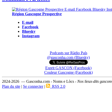
Région Gascogne Prospective
E-mail
Facebook
Bluesky
Instagram
Podcasts sur Ràdio País
@gasconha.com (Bluesky)
Esprit GASCON (Facebook)
Couleur Gascogne (Facebook)
2024-2026 — Gasconha.com - Noms e Lòcs -
Nos lieux-dits gascon
Plan du site
|
Se connecter
|
RSS 2.0