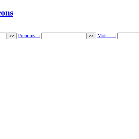
cons
Prenoms :
Mots :