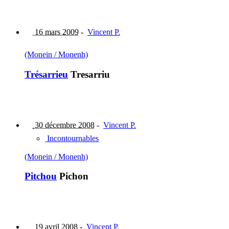
16 mars 2009
-
Vincent P.
(Monein / Monenh)
Trésarrieu
Tresarriu
30 décembre 2008
-
Vincent P.
Incontournables
(Monein / Monenh)
Pitchou
Pichon
19 avril 2008
-
Vincent P.