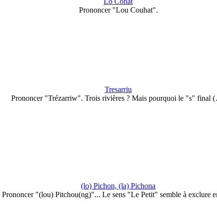
Lo Cohat
Prononcer "Lou Couhat".
Tresarriu
Prononcer "Trézarriw". Trois rivières ? Mais pourquoi le "s" final 
(lo) Pichon, (la) Pichona
Prononcer "(lou) Pitchou(ng)"... Le sens "Le Petit" semble à exclure 