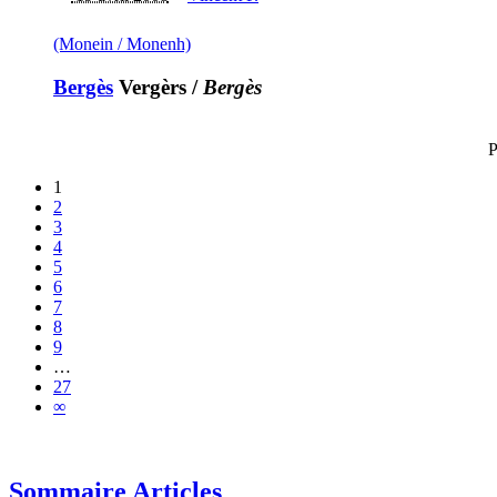
(Monein / Monenh)
Bergès
Vergèrs
/
Bergès
P
1
2
3
4
5
6
7
8
9
…
27
∞
Sommaire Articles