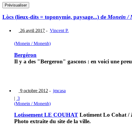
Lòcs (lieux-dits = toponymie, paysage...) de
Monein /
26 avril 2017
-
Vincent P.
(Monein / Monenh)
Bergéron
Il y a des "Bergeron" gascons : en voici une pr
9 octobre 2012
-
jmcasa
|
3
(Monein / Monenh)
Lotissement LE COUHAT
Lotiment Lo Cohat
/
Photo extraite du site de la ville.