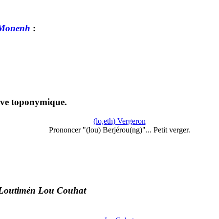
 Monenh
:
euve toponymique.
(lo,eth) Vergeron
Prononcer "(lou) Berjérou(ng)"... Petit verger.
Loutimén Lou Couhat