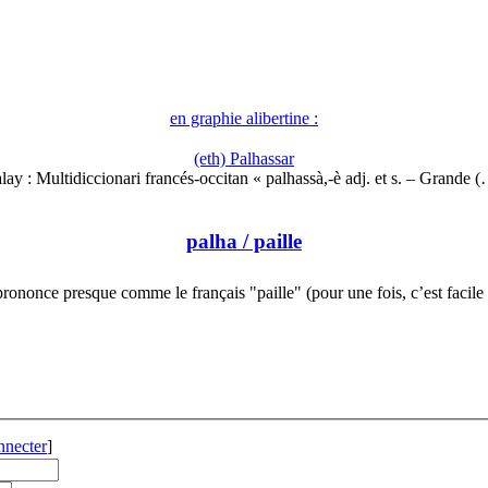
en graphie alibertine :
(eth) Palhassar
lay : Multidiccionari francés-occitan « palhassà,-è adj. et s. – Grande 
palha
/ paille
rononce presque comme le français "paille" (pour une fois, c’est facil
nnecter
]