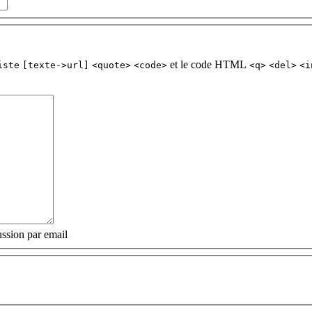
et le code HTML
iste
[texte->url]
<quote>
<code>
<q>
<del>
<i
ssion par email