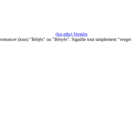
(los,eths) Vergèrs
rononcer (lous) "Bérjès" ou "Béryès". Signifie tout simplement "verge