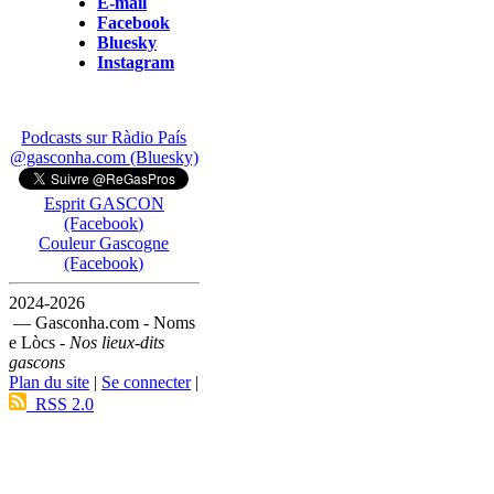
E-mail
Facebook
Bluesky
Instagram
Podcasts sur Ràdio País
@gasconha.com (Bluesky)
Esprit GASCON
(Facebook)
Couleur Gascogne
(Facebook)
2024-2026
— Gasconha.com - Noms
e Lòcs -
Nos lieux-dits
gascons
Plan du site
|
Se connecter
|
RSS 2.0