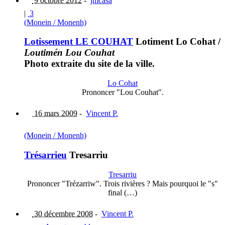
9 octobre 2012
-
jmcasa
|
3
(Monein / Monenh)
Lotissement LE COUHAT
Lotiment Lo Cohat
/
Loutimén Lou Couhat
Photo extraite du site de la ville.
Lo Cohat
Prononcer "Lou Couhat".
16 mars 2009
-
Vincent P.
(Monein / Monenh)
Trésarrieu
Tresarriu
Tresarriu
Prononcer "Trézarriw". Trois rivières ? Mais pourquoi le "s"
final (…)
30 décembre 2008
-
Vincent P.