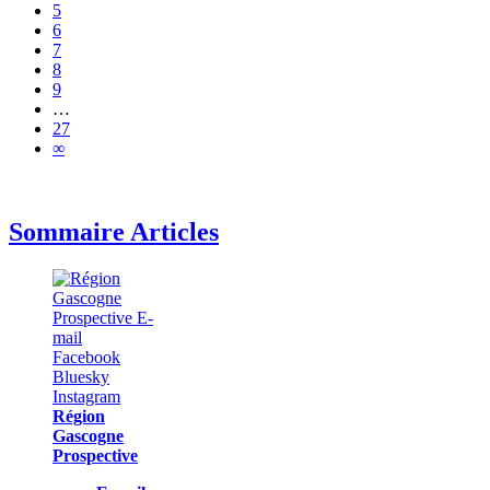
5
6
7
8
9
…
27
∞
Sommaire Articles
Région
Gascogne
Prospective