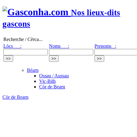
Nos lieux-dits
gascons
Recherche / Cèrca...
Lòcs :
Noms :
Prenoms :
Béarn
Ossau / Aussau
Vic-Bilh
Còr de Bearn
Còr de Bearn