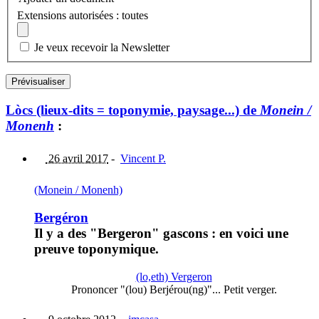
Extensions autorisées : toutes
Je veux recevoir la Newsletter
Lòcs (lieux-dits = toponymie, paysage...) de
Monein /
Monenh
:
26 avril 2017
-
Vincent P.
(Monein / Monenh)
Bergéron
Il y a des "Bergeron" gascons : en voici une
preuve toponymique.
(lo,eth) Vergeron
Prononcer "(lou) Berjérou(ng)"... Petit verger.