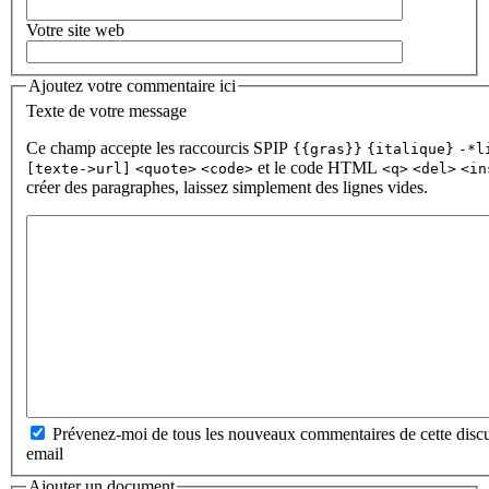
Votre site web
Ajoutez votre commentaire ici
Texte de votre message
Ce champ accepte les raccourcis SPIP
{{gras}}
{italique}
-*l
et le code HTML
[texte->url]
<quote>
<code>
<q>
<del>
<in
créer des paragraphes, laissez simplement des lignes vides.
Prévenez-moi de tous les nouveaux commentaires de cette discu
email
Ajouter un document