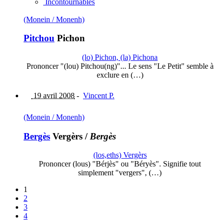
Incontournables
(Monein / Monenh)
Pitchou
Pichon
(lo) Pichon, (la) Pichona
Prononcer "(lou) Pitchou(ng)"... Le sens "Le Petit" semble à
exclure en (…)
19 avril 2008
-
Vincent P.
(Monein / Monenh)
Bergès
Vergèrs
/
Bergès
(los,eths) Vergèrs
Prononcer (lous) "Bérjès" ou "Béryès". Signifie tout
simplement "vergers", (…)
1
2
3
4