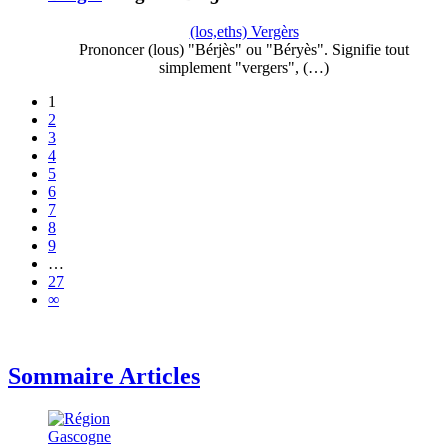
(los,eths) Vergèrs
Prononcer (lous) "Bérjès" ou "Béryès". Signifie tout
simplement "vergers", (…)
1
2
3
4
5
6
7
8
9
…
27
∞
Sommaire Articles