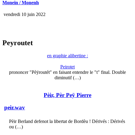
Monein / Monenh
vendredi 10 juin 2022
Peyroutet
en graphie alibertine :
Peirotet
prononcer "Pèÿroutét" en faisant entendre le "t" final. Double
diminutif (…)
Pèir, Pèr Peÿ Pierre
peir.wav
Pèir Berland defenot la libertat de Bordèu ! Dérivés : Dérivés
ou (…)