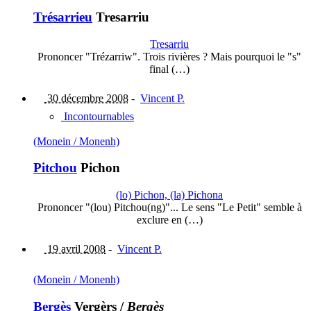
Trésarrieu
Tresarriu
Tresarriu
Prononcer "Trézarriw". Trois rivières ? Mais pourquoi le "s"
final (…)
30 décembre 2008
-
Vincent P.
Incontournables
(Monein / Monenh)
Pitchou
Pichon
(lo) Pichon, (la) Pichona
Prononcer "(lou) Pitchou(ng)"... Le sens "Le Petit" semble à
exclure en (…)
19 avril 2008
-
Vincent P.
(Monein / Monenh)
Bergès
Vergèrs
/
Bergès