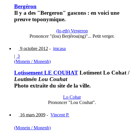
Bergéron
Il y a des "Bergeron" gascons : en voici une
preuve toponymique.
(lo,eth) Vergeron
Prononcer "(lou) Berjérou(ng)"... Petit verger.
9 octobre 2012
-
jmcasa
|
3
(Monein / Monenh)
Lotissement LE COUHAT
Lotiment Lo Cohat
/
Loutimén Lou Couhat
Photo extraite du site de la ville.
Lo Cohat
Prononcer "Lou Couhat".
16 mars 2009
-
Vincent P.
(Monein / Monenh)