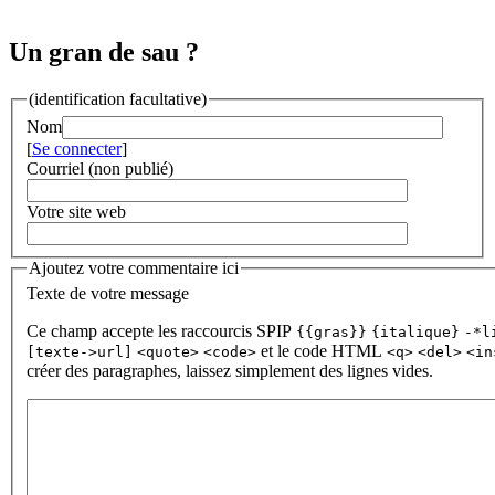
Un gran de sau ?
(identification facultative)
Nom
[
Se connecter
]
Courriel (non publié)
Votre site web
Ajoutez votre commentaire ici
Texte de votre message
Ce champ accepte les raccourcis SPIP
{{gras}}
{italique}
-*l
et le code HTML
[texte->url]
<quote>
<code>
<q>
<del>
<in
créer des paragraphes, laissez simplement des lignes vides.