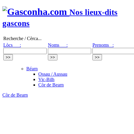
Nos lieux-dits
gascons
Recherche / Cèrca...
Lòcs :
Noms :
Prenoms :
Béarn
Ossau / Aussau
Vic-Bilh
Còr de Bearn
Còr de Bearn