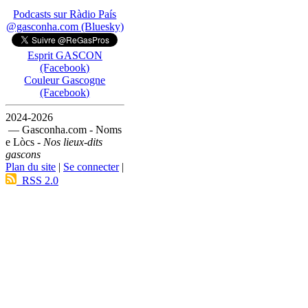
Podcasts sur Ràdio País
@gasconha.com (Bluesky)
Esprit GASCON
(Facebook)
Couleur Gascogne
(Facebook)
2024-2026
— Gasconha.com - Noms
e Lòcs -
Nos lieux-dits
gascons
Plan du site
|
Se connecter
|
RSS 2.0