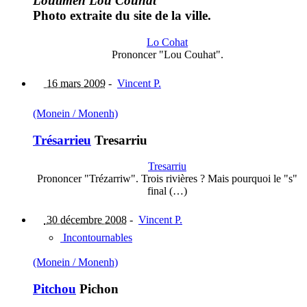
Loutimén Lou Couhat
Photo extraite du site de la ville.
Lo Cohat
Prononcer "Lou Couhat".
16 mars 2009
-
Vincent P.
(Monein / Monenh)
Trésarrieu
Tresarriu
Tresarriu
Prononcer "Trézarriw". Trois rivières ? Mais pourquoi le "s"
final (…)
30 décembre 2008
-
Vincent P.
Incontournables
(Monein / Monenh)
Pitchou
Pichon