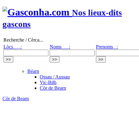
Nos lieux-dits
gascons
Recherche / Cèrca...
Lòcs :
Noms :
Prenoms :
Béarn
Ossau / Aussau
Vic-Bilh
Còr de Bearn
Còr de Bearn