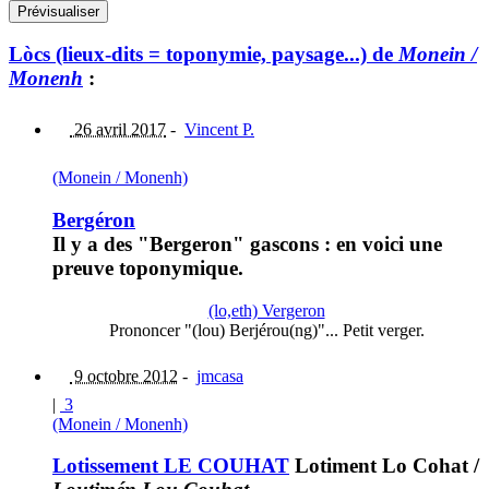
Lòcs (lieux-dits = toponymie, paysage...) de
Monein /
Monenh
:
26 avril 2017
-
Vincent P.
(Monein / Monenh)
Bergéron
Il y a des "Bergeron" gascons : en voici une
preuve toponymique.
(lo,eth) Vergeron
Prononcer "(lou) Berjérou(ng)"... Petit verger.
9 octobre 2012
-
jmcasa
|
3
(Monein / Monenh)
Lotissement LE COUHAT
Lotiment Lo Cohat
/