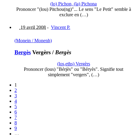
(lo) Pichon, (la) Pichona
Prononcer "(lou) Pitchou(ng)"... Le sens "Le Petit" semble à
exclure en (…)
19 avril 2008
-
Vincent P.
(Monein / Monenh)
Bergès
Vergèrs
/
Bergès
(los,eths) Vergèrs
Prononcer (lous) "Bérjès" ou "Béryès". Signifie tout
simplement "vergers", (…)
1
2
3
4
5
6
7
8
9
…