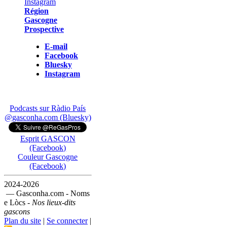
Région
Gascogne
Prospective
E-mail
Facebook
Bluesky
Instagram
Podcasts sur Ràdio País
@gasconha.com (Bluesky)
Esprit GASCON
(Facebook)
Couleur Gascogne
(Facebook)
2024-2026
— Gasconha.com - Noms
e Lòcs -
Nos lieux-dits
gascons
Plan du site
|
Se connecter
|