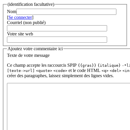
(identification facultative)
Nom
[
Se connecter
]
Courriel (non publié)
Votre site web
Ajoutez votre commentaire ici
Texte de votre message
Ce champ accepte les raccourcis SPIP
{{gras}}
{italique}
-*l
et le code HTML
[texte->url]
<quote>
<code>
<q>
<del>
<in
créer des paragraphes, laissez simplement des lignes vides.