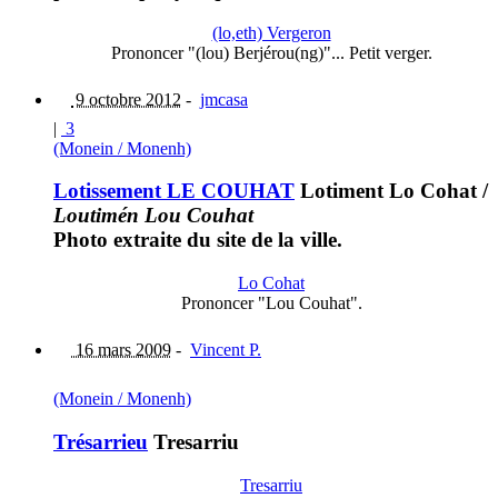
(lo,eth) Vergeron
Prononcer "(lou) Berjérou(ng)"... Petit verger.
9 octobre 2012
-
jmcasa
|
3
(Monein / Monenh)
Lotissement LE COUHAT
Lotiment Lo Cohat
/
Loutimén Lou Couhat
Photo extraite du site de la ville.
Lo Cohat
Prononcer "Lou Couhat".
16 mars 2009
-
Vincent P.
(Monein / Monenh)
Trésarrieu
Tresarriu
Tresarriu