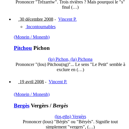
Prononcer "Trézarriw". Trois rivières ? Mais pourquoi le "s"
final (…)
30 décembre 2008
-
Vincent P.
Incontournables
(Monein / Monenh)
Pitchou
Pichon
(lo) Pichon, (la) Pichona
Prononcer "(lou) Pitchou(ng)"... Le sens "Le Petit" semble à
exclure en (…)
19 avril 2008
-
Vincent P.
(Monein / Monenh)
Bergès
Vergèrs
/
Bergès
(los,eths) Vergèrs
Prononcer (lous) "Bérjès" ou "Béryès". Signifie tout
simplement "vergers", (…)