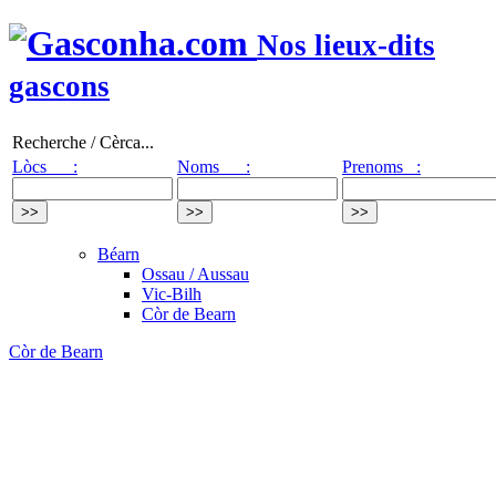
Nos lieux-dits
gascons
Recherche / Cèrca...
Lòcs :
Noms :
Prenoms :
Béarn
Ossau / Aussau
Vic-Bilh
Còr de Bearn
Còr de Bearn