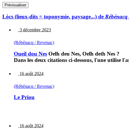
Lòcs (lieux-dits = toponymie, paysage...) de
Rébénacq 
3 décembre 2023
(Rébénacq / Revenac)
Oueil dou Nes
Oelh deu Nes, Oelh deth Nes ?
Dans les deux citations ci-dessous, l'une utilise l
16 août 2024
(Rébénacq / Revenac)
Le Priou
16 août 2024