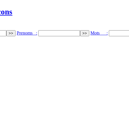
cons
Prenoms :
Mots :