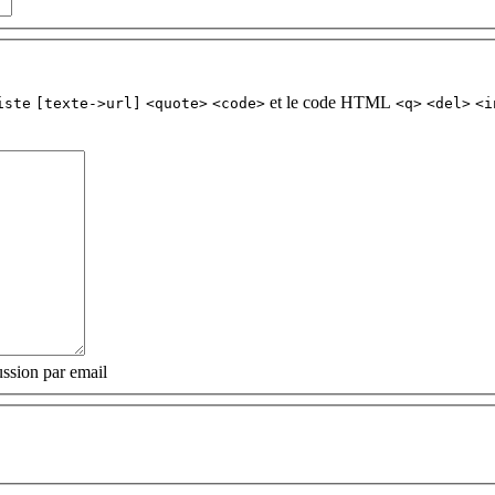
et le code HTML
iste
[texte->url]
<quote>
<code>
<q>
<del>
<i
ssion par email