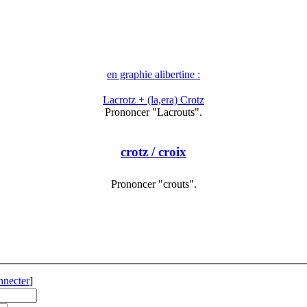
en graphie alibertine :
Lacrotz + (la,era) Crotz
Prononcer "Lacrouts".
crotz
/ croix
Prononcer "crouts".
nnecter
]