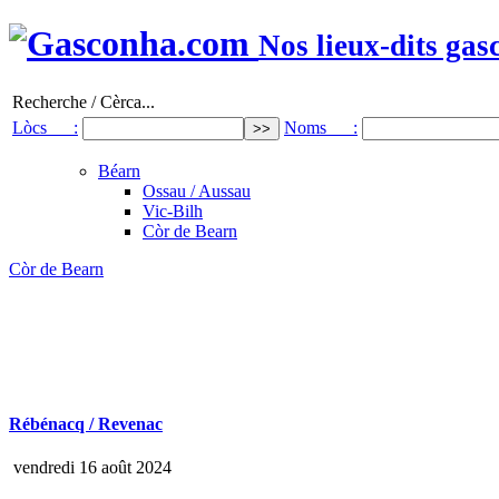
Nos lieux-dits gas
Recherche / Cèrca...
Lòcs :
Noms :
Béarn
Ossau / Aussau
Vic-Bilh
Còr de Bearn
Còr de Bearn
Rébénacq / Revenac
vendredi 16 août 2024