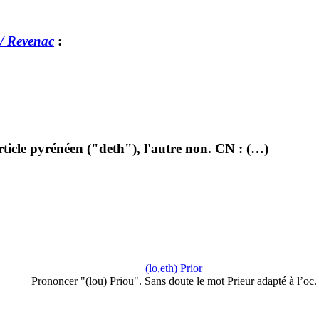
/ Revenac
:
'article pyrénéen ("deth"), l'autre non. CN : (…)
(lo,eth) Prior
Prononcer "(lou) Priou". Sans doute le mot Prieur adapté à l’oc.