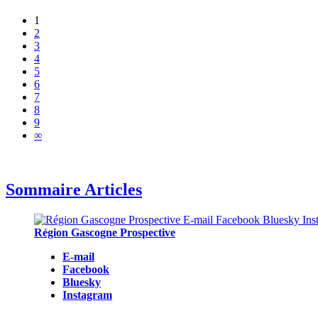
1
2
3
4
5
6
7
8
9
∞
Sommaire Articles
Région Gascogne Prospective
E-mail
Facebook
Bluesky
Instagram