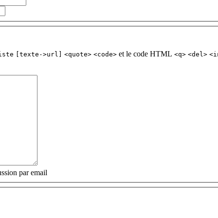
et le code HTML
iste
[texte->url]
<quote>
<code>
<q>
<del>
<i
ssion par email