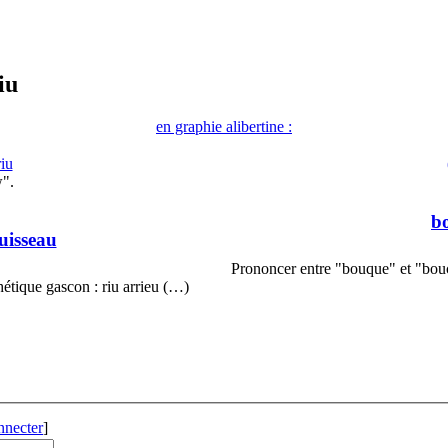
iu
en graphie alibertine :
riu
w".
b
ruisseau
Prononcer entre "bouque" et "bou
hétique gascon : riu arrieu (…)
nnecter
]