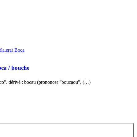
(la,era) Boca
oca
/ bouche
co". dérivé : bocau (prononcer "boucaou", (…)