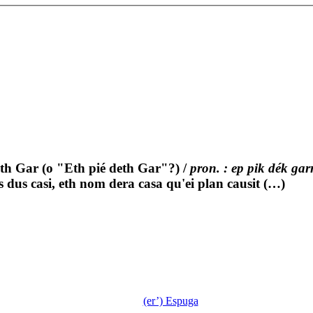
th Gar (o "Eth pié deth Gar"?)
/
pron. : ep pik dék gar
 dus casi, eth nom dera casa qu'ei plan causit (…)
(er’) Espuga