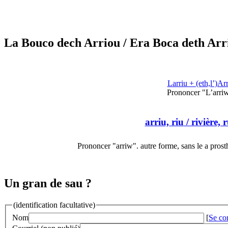
La Bouco dech Arriou
/ Era Boca deth Arr
Larriu + (eth,l’)Ar
Prononcer "L’arri
arriu, riu
/ rivière, 
Prononcer "arriw". autre forme, sans le a prost
Un gran de sau ?
(identification facultative)
Nom
[
Se co