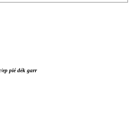
r/ep pié dék garr