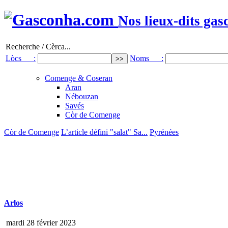
Nos lieux-dits gas
Recherche / Cèrca...
Lòcs :
Noms :
Comenge & Coseran
Aran
Nébouzan
Savés
Còr de Comenge
Còr de Comenge
L’article défini "salat" Sa...
Pyrénées
Arlos
mardi 28 février 2023