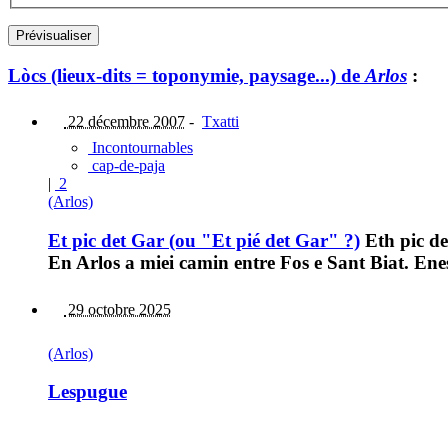
Lòcs (lieux-dits = toponymie, paysage...) de
Arlos
:
22 décembre 2007
-
Txatti
Incontournables
cap-de-paja
|
2
(Arlos)
Et pic det Gar (ou "Et pié det Gar" ?)
Eth pic de
En Arlos a miei camin entre Fos e Sant Biat. Enes
29 octobre 2025
(Arlos)
Lespugue