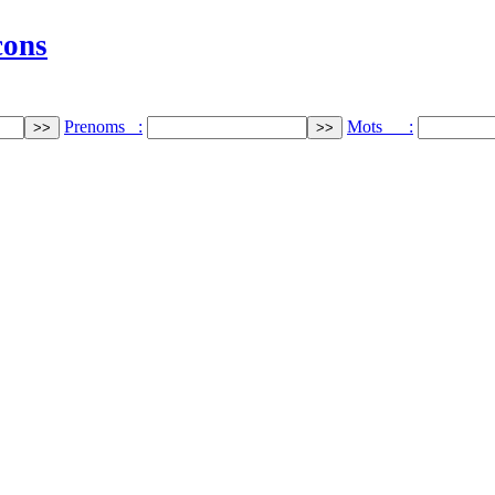
cons
Prenoms :
Mots :