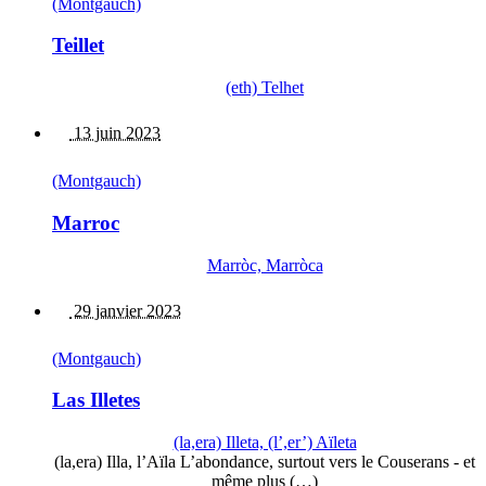
(Montgauch)
Teillet
(eth) Telhet
13 juin 2023
(Montgauch)
Marroc
Marròc, Marròca
29 janvier 2023
(Montgauch)
Las Illetes
(la,era) Illeta, (l’,er’) Aïleta
(la,era) Illa, l’Aïla L’abondance, surtout vers le Couserans - et
même plus (…)