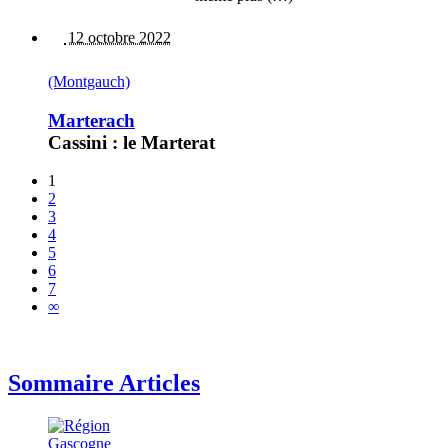
12 octobre 2022
(Montgauch)
Marterach
Cassini : le Marterat
1
2
3
4
5
6
7
∞
Sommaire Articles