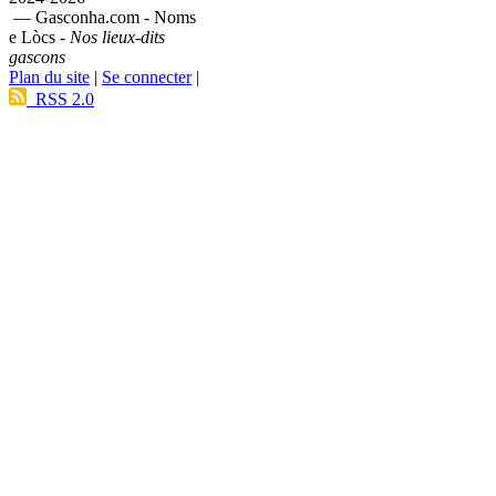
— Gasconha.com - Noms
e Lòcs -
Nos lieux-dits
gascons
Plan du site
|
Se connecter
|
RSS 2.0