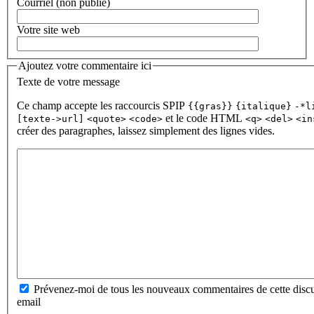
Courriel (non publié)
Votre site web
Ajoutez votre commentaire ici
Texte de votre message
Ce champ accepte les raccourcis SPIP
{{gras}}
{italique}
-*l
et le code HTML
[texte->url]
<quote>
<code>
<q>
<del>
<in
créer des paragraphes, laissez simplement des lignes vides.
Prévenez-moi de tous les nouveaux commentaires de cette discu
email