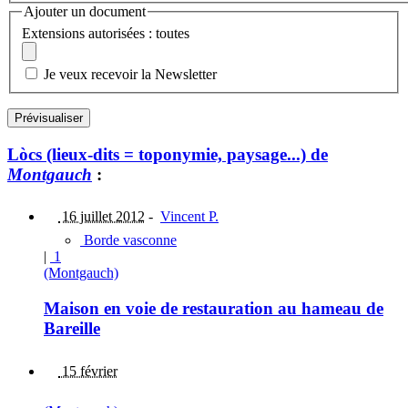
Ajouter un document
Extensions autorisées : toutes
Je veux recevoir la Newsletter
Lòcs (lieux-dits = toponymie, paysage...) de
Montgauch
:
16 juillet 2012
-
Vincent P.
Borde vasconne
|
1
(Montgauch)
Maison en voie de restauration au hameau de
Bareille
15 février