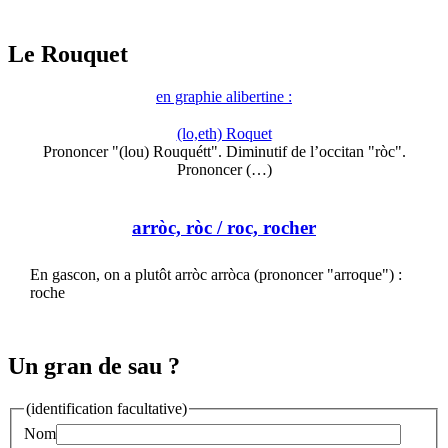
Le Rouquet
en graphie alibertine :
(lo,eth) Roquet
Prononcer "(lou) Rouquétt". Diminutif de l’occitan "ròc".
Prononcer (…)
arròc, ròc
/ roc, rocher
En gascon, on a plutôt arròc arròca (prononcer "arroque") :
roche
Un gran de sau ?
(identification facultative)
Nom