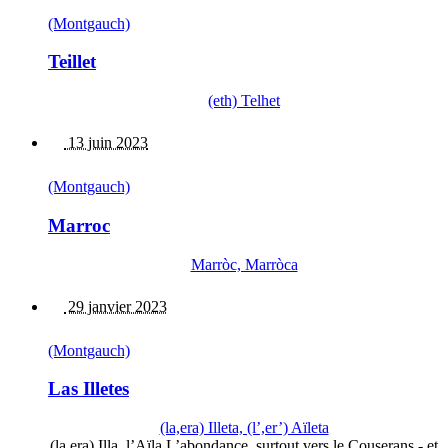
(Montgauch)
Teillet
(eth) Telhet
13 juin 2023
(Montgauch)
Marroc
Marròc, Marròca
29 janvier 2023
(Montgauch)
Las Illetes
(la,era) Illeta, (l’,er’) Aïleta
(la,era) Illa, l’Aïla L’abondance, surtout vers le Couserans - et