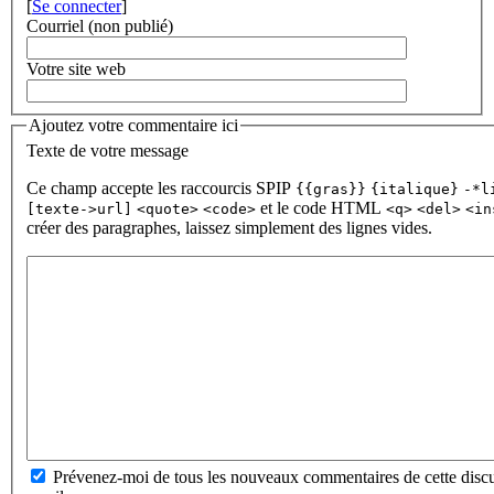
[
Se connecter
]
Courriel (non publié)
Votre site web
Ajoutez votre commentaire ici
Texte de votre message
Ce champ accepte les raccourcis SPIP
{{gras}}
{italique}
-*l
et le code HTML
[texte->url]
<quote>
<code>
<q>
<del>
<in
créer des paragraphes, laissez simplement des lignes vides.
Prévenez-moi de tous les nouveaux commentaires de cette discu