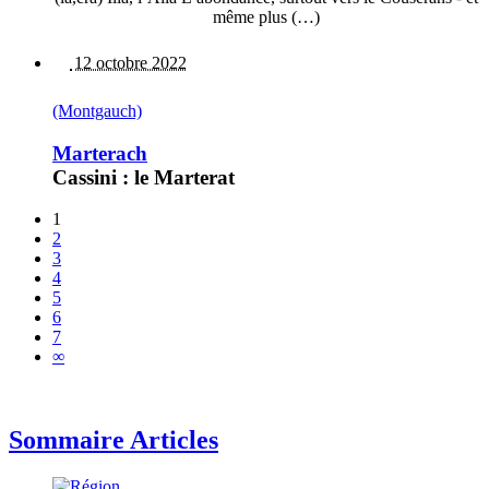
même plus (…)
12 octobre 2022
(Montgauch)
Marterach
Cassini : le Marterat
1
2
3
4
5
6
7
∞
Sommaire Articles