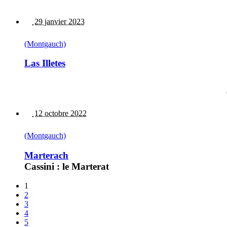
29 janvier 2023
(Montgauch)
Las Illetes
12 octobre 2022
(Montgauch)
Marterach
Cassini : le Marterat
1
2
3
4
5