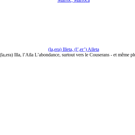
Marròc, Marròca
(la,era) Illeta, (l’,er’) Aïleta
(la,era) Illa, l’Aïla L’abondance, surtout vers le Couserans - et même p