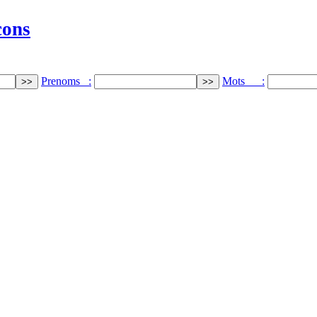
cons
Prenoms :
Mots :