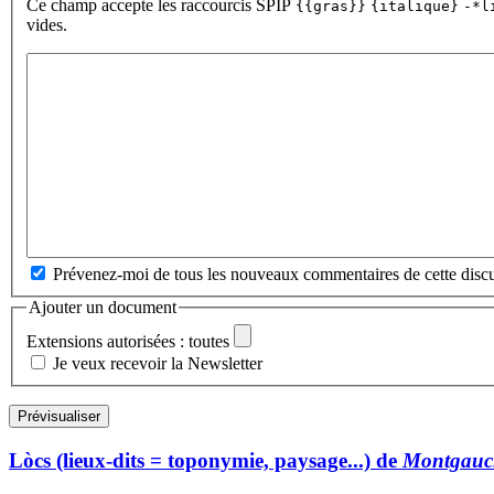
Ce champ accepte les raccourcis SPIP
{{gras}}
{italique}
-*l
vides.
Prévenez-moi de tous les nouveaux commentaires de cette discu
Ajouter un document
Extensions autorisées : toutes
Je veux recevoir la Newsletter
Lòcs (lieux-dits = toponymie, paysage...) de
Montgauc