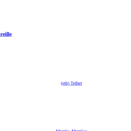
eille
(eth) Telhet