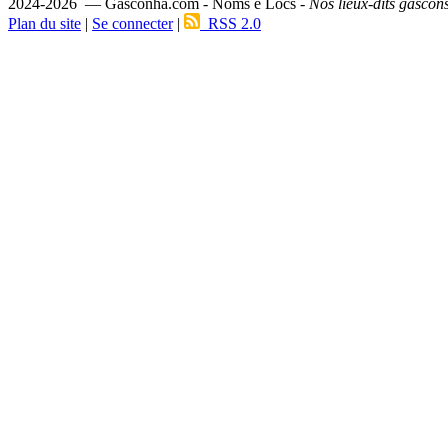
2024-2026 — Gasconha.com - Noms e Lòcs -
Nos lieux-dits gascon
Plan du site
|
Se connecter
|
RSS 2.0