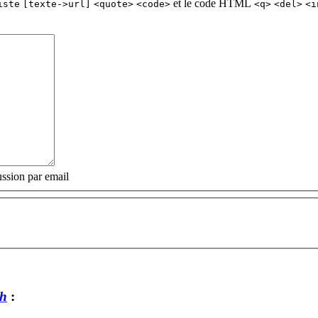
et le code HTML
iste
[texte->url]
<quote>
<code>
<q>
<del>
<i
ssion par email
h
: