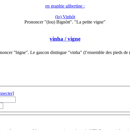
en graphie alibertine :
(lo) Vinhòt
Prononcer "(lou) Bignòtt". "La petite vigne"
vinha
/ vigne
noncer "bigne". Le gascon distingue "vinha" (l’ensemble des pieds de
nnecter
]