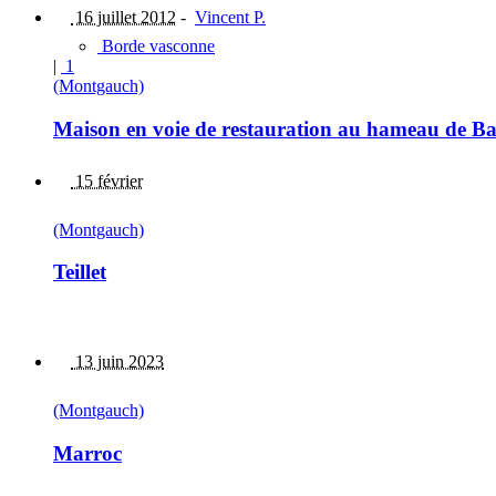
16 juillet 2012
-
Vincent P.
Borde vasconne
|
1
(Montgauch)
Maison en voie de restauration au hameau de Bar
15 février
(Montgauch)
Teillet
13 juin 2023
(Montgauch)
Marroc