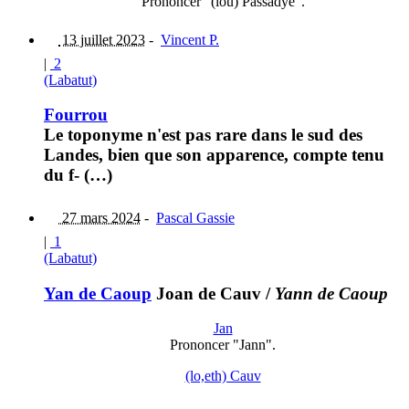
Prononcer "(lou) Passadye".
13 juillet 2023
-
Vincent P.
|
2
(Labatut)
Fourrou
Le toponyme n'est pas rare dans le sud des
Landes, bien que son apparence, compte tenu
du f- (…)
27 mars 2024
-
Pascal Gassie
|
1
(Labatut)
Yan de Caoup
Joan de Cauv
/
Yann de Caoup
Jan
Prononcer "Jann".
(lo,eth) Cauv