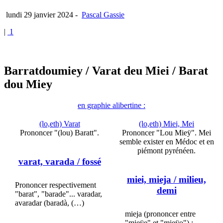
lundi 29 janvier 2024
-
Pascal Gassie
|
1
Barratdoumiey
/ Varat deu Miei
/ Barat
dou Miey
en graphie alibertine :
(lo,eth) Varat
(lo,eth) Miei, Mei
Prononcer "(lou) Baratt".
Prononcer "Lou Mieÿ". Mei
semble exister en Médoc et en
piémont pyrénéen.
varat, varada
/ fossé
miei, mieja
/ milieu,
Prononcer respectivement
demi
"barat", "barade"... varadar,
avaradar (baradà, (…)
mieja (prononcer entre
"mieÿe" et "mieÿo") :