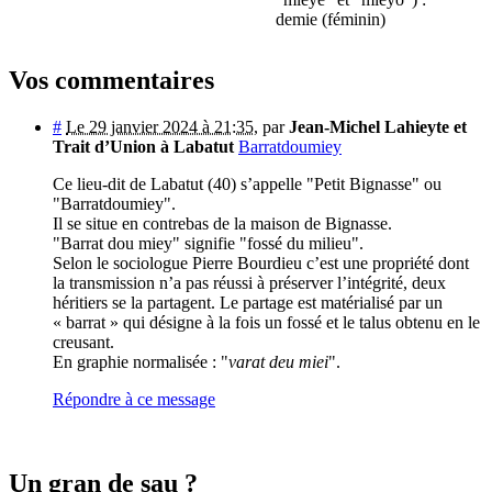
demie (féminin)
Vos commentaires
#
Le 29 janvier 2024 à 21:35
,
par
Jean-Michel Lahieyte et
Trait d’Union à Labatut
Barratdoumiey
Ce lieu-dit de Labatut (40) s’appelle "Petit Bignasse" ou
"Barratdoumiey".
Il se situe en contrebas de la maison de Bignasse.
"Barrat dou miey" signifie "fossé du milieu".
Selon le sociologue Pierre Bourdieu c’est une propriété dont
la transmission n’a pas réussi à préserver l’intégrité, deux
héritiers se la partagent. Le partage est matérialisé par un
« barrat » qui désigne à la fois un fossé et le talus obtenu en le
creusant.
En graphie normalisée : "
varat deu miei
".
Répondre à ce message
Un gran de sau ?