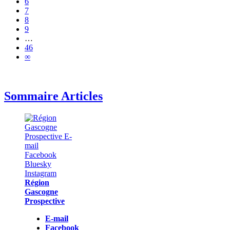
6
7
8
9
…
46
∞
Sommaire Articles
Région
Gascogne
Prospective
E-mail
Facebook