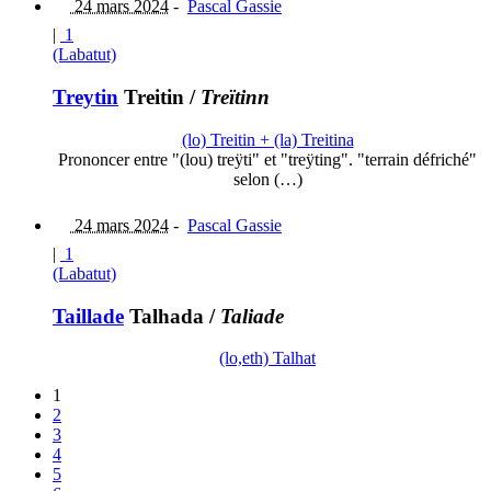
24 mars 2024
-
Pascal Gassie
|
1
(Labatut)
Treytin
Treitin
/
Treïtinn
(lo) Treitin + (la) Treitina
Prononcer entre "(lou) treÿti" et "treÿting". "terrain défriché"
selon (…)
24 mars 2024
-
Pascal Gassie
|
1
(Labatut)
Taillade
Talhada
/
Taliade
(lo,eth) Talhat
1
2
3
4
5