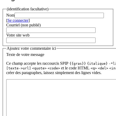
(identification facultative)
Nom
[
Se connecter
]
Courriel (non publié)
Votre site web
Ajoutez votre commentaire ici
Texte de votre message
Ce champ accepte les raccourcis SPIP
{{gras}}
{italique}
-*l
et le code HTML
[texte->url]
<quote>
<code>
<q>
<del>
<in
créer des paragraphes, laissez simplement des lignes vides.