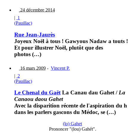
24 décembre 2014
|
1
(Pauillac)
Rue Jean-Jaurès
Joyeux Noël à tous ! Gawyous Nadaw a touts !
Et pour illustrer Noël, plutôt que des
photos (…)
16 mars 2009
-
Vincent P.
|
2
(Pauillac)
Le Chenal du Gaët
La Canau dau Gahet
/
La
Canaou daou Gahet
Avec la disparition récente de l'aspiration du h
dans les parlers gascons du Médoc, se (…)
(lo) Gahet
Prononcer "(lou) Gahét".