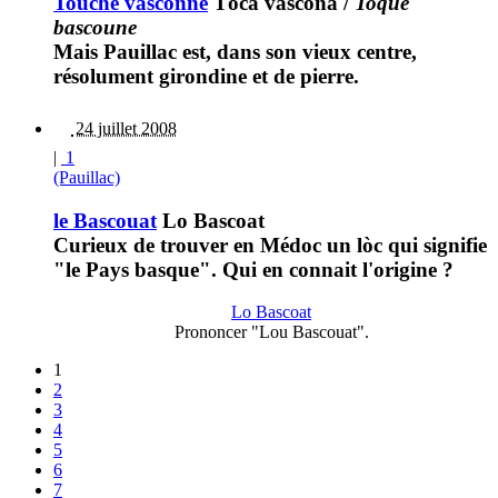
Touche vasconne
Tòca vascona
/
Toque
bascoune
Mais Pauillac est, dans son vieux centre,
résolument girondine et de pierre.
24 juillet 2008
|
1
(Pauillac)
le Bascouat
Lo Bascoat
Curieux de trouver en Médoc un lòc qui signifie
"le Pays basque". Qui en connait l'origine ?
Lo Bascoat
Prononcer "Lou Bascouat".
1
2
3
4
5
6
7