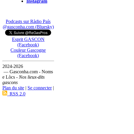
Instagram
Podcasts sur Ràdio País
@gasconha.com (Bluesky)
Esprit GASCON
(Facebook)
Couleur Gascogne
(Facebook)
2024-2026
— Gasconha.com - Noms
e Lòcs -
Nos lieux-dits
gascons
Plan du site
|
Se connecter
|
RSS 2.0