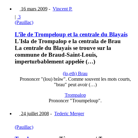
16 mars 2009
-
Vincent P.
|
3
(Pauillac)
L’île de Trompeloup et la centrale du Blayais
L'Isla de Trompalop e la centrala de Brau
La centrale du Blayais se trouve sur la
commune de Braud-Saint-Louis,
imperturbablement appelée (…)
(lo,eth) Brau
Prononcer "(lou) bràw". Comme souvent les mots courts,
"brau" peut avoir (…)
Trompalop
Prononcer "Troumpeloup".
24 juillet 2008
-
Tederic Merger
(Pauillac)