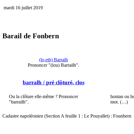
mardi 16 juillet 2019
Barail de Fonbern
(lo,eth) Barralh
Prononcer "(lou) Barrailh".
barralh
/ pré clôturé, clos
Ou la clôture elle-même ? Prononcer
hontan ou ho
"barrailh".
mot. (…)
Cadastre napoléonien (Section A feuille 1 : Le Pouyallet) : Founbern