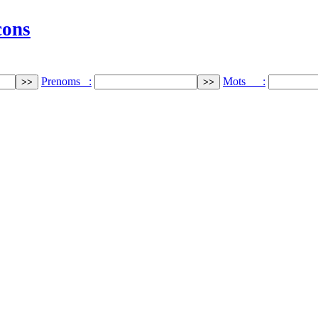
cons
Prenoms :
Mots :