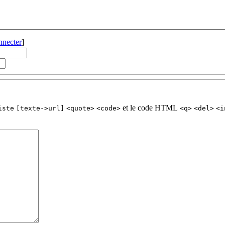
nnecter
]
et le code HTML
iste
[texte->url]
<quote>
<code>
<q>
<del>
<i