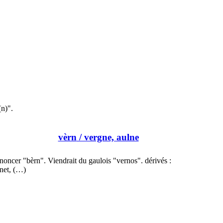
n)".
vèrn
/ vergne, aulne
noncer "bèrn". Viendrait du gaulois "vernos". dérivés :
net, (…)