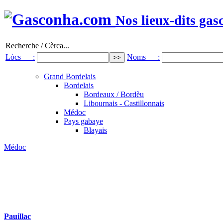
Nos lieux-dits gas
Recherche / Cèrca...
Lòcs :
Noms :
Grand Bordelais
Bordelais
Bordeaux / Bordèu
Libournais - Castillonnais
Médoc
Pays gabaye
Blayais
Médoc
Pauillac