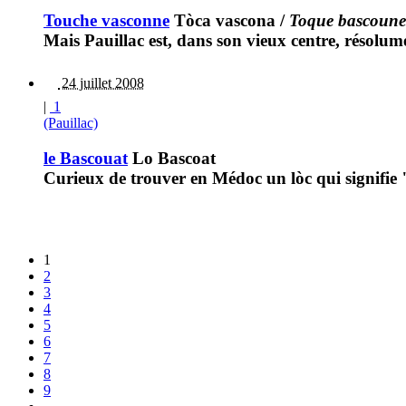
Touche vasconne
Tòca vascona
/
Toque bascoune
Mais Pauillac est, dans son vieux centre, résolume
24 juillet 2008
|
1
(Pauillac)
le Bascouat
Lo Bascoat
Curieux de trouver en Médoc un lòc qui signifie 
1
2
3
4
5
6
7
8
9