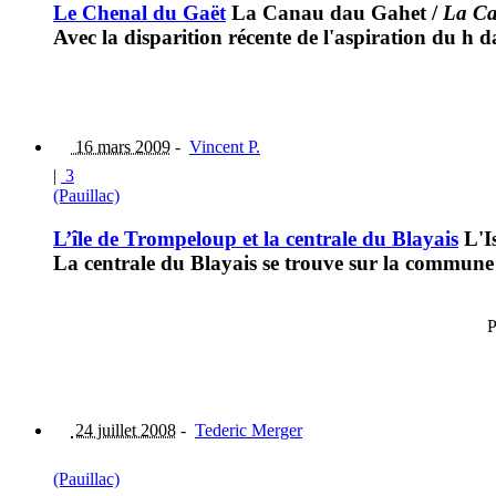
Le Chenal du Gaët
La Canau dau Gahet
/
La Ca
Avec la disparition récente de l'aspiration du h 
16 mars 2009
-
Vincent P.
|
3
(Pauillac)
L’île de Trompeloup et la centrale du Blayais
L'I
La centrale du Blayais se trouve sur la commun
P
24 juillet 2008
-
Tederic Merger
(Pauillac)