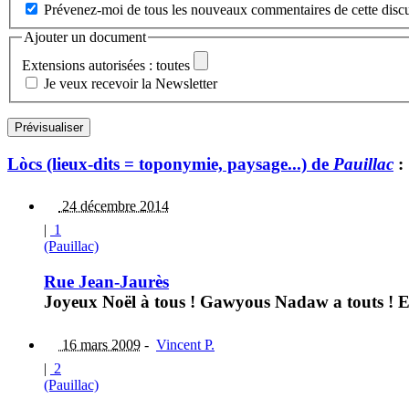
Prévenez-moi de tous les nouveaux commentaires de cette discu
Ajouter un document
Extensions autorisées : toutes
Je veux recevoir la Newsletter
Lòcs (lieux-dits = toponymie, paysage...) de
Pauillac
:
24 décembre 2014
|
1
(Pauillac)
Rue Jean-Jaurès
Joyeux Noël à tous ! Gawyous Nadaw a touts ! Et 
16 mars 2009
-
Vincent P.
|
2
(Pauillac)