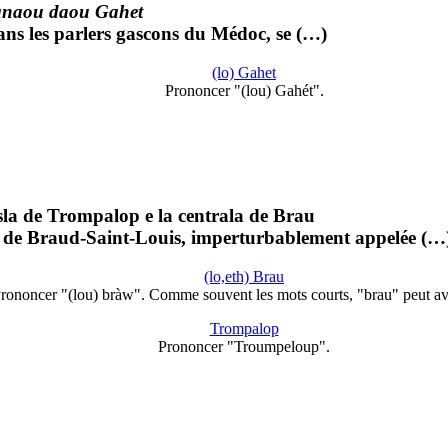
naou daou Gahet
dans les parlers gascons du Médoc, se (…)
(lo) Gahet
Prononcer "(lou) Gahét".
sla de Trompalop e la centrala de Brau
e de Braud-Saint-Louis, imperturbablement appelée (…
(lo,eth) Brau
rononcer "(lou) bràw". Comme souvent les mots courts, "brau" peut a
Trompalop
Prononcer "Troumpeloup".