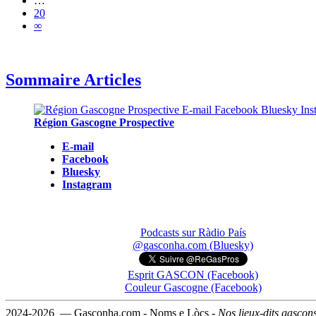
…
20
∞
Sommaire Articles
Région Gascogne Prospective
E-mail
Facebook
Bluesky
Instagram
Podcasts sur Ràdio País
@gasconha.com (Bluesky)
Esprit GASCON (Facebook)
Couleur Gascogne (Facebook)
2024-2026 — Gasconha.com - Noms e Lòcs -
Nos lieux-dits gascon