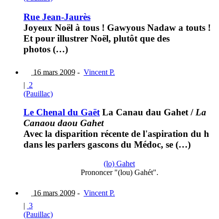
Rue Jean-Jaurès
Joyeux Noël à tous ! Gawyous Nadaw a touts !
Et pour illustrer Noël, plutôt que des
photos (…)
16 mars 2009
-
Vincent P.
|
2
(Pauillac)
Le Chenal du Gaët
La Canau dau Gahet
/
La
Canaou daou Gahet
Avec la disparition récente de l'aspiration du h
dans les parlers gascons du Médoc, se (…)
(lo) Gahet
Prononcer "(lou) Gahét".
16 mars 2009
-
Vincent P.
|
3
(Pauillac)