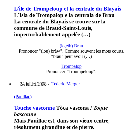
L’île de Trompeloup et la centrale du Blayais
L'Isla de Trompalop e la centrala de Brau
La centrale du Blayais se trouve sur la
commune de Braud-Saint-Louis,
imperturbablement appelée (…)
(lo,eth) Brau
Prononcer "(lou) bràw". Comme souvent les mots courts,
"brau" peut avoir (…)
Trompalop
Prononcer "Troumpeloup".
24 juillet 2008
-
Tederic Merger
(Pauillac)
Touche vasconne
Tòca vascona
/
Toque
bascoune
Mais Pauillac est, dans son vieux centre,
résolument girondine et de pierre.