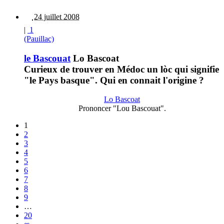
24 juillet 2008
|
1
(Pauillac)
le Bascouat
Lo Bascoat
Curieux de trouver en Médoc un lòc qui signifie
"le Pays basque". Qui en connait l'origine ?
Lo Bascoat
Prononcer "Lou Bascouat".
1
2
3
4
5
6
7
8
9
…
20