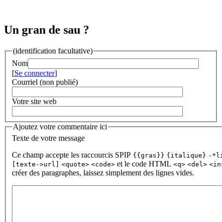
Un gran de sau ?
(identification facultative)
Nom
[
Se connecter
]
Courriel (non publié)
Votre site web
Ajoutez votre commentaire ici
Texte de votre message
Ce champ accepte les raccourcis SPIP
{{gras}}
{italique}
-*l
et le code HTML
[texte->url]
<quote>
<code>
<q>
<del>
<in
créer des paragraphes, laissez simplement des lignes vides.