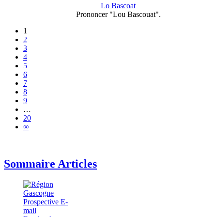
Lo Bascoat
Prononcer "Lou Bascouat".
1
2
3
4
5
6
7
8
9
…
20
∞
Sommaire Articles