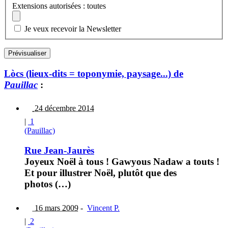
Extensions autorisées : toutes
Je veux recevoir la Newsletter
Lòcs (lieux-dits = toponymie, paysage...) de
Pauillac
:
24 décembre 2014
|
1
(Pauillac)
Rue Jean-Jaurès
Joyeux Noël à tous ! Gawyous Nadaw a touts !
Et pour illustrer Noël, plutôt que des
photos (…)
16 mars 2009
-
Vincent P.
|
2