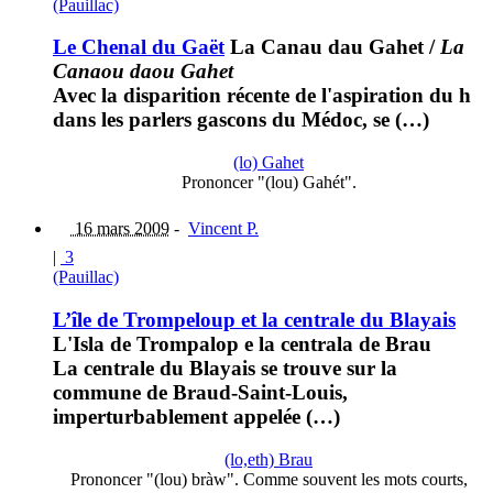
(Pauillac)
Le Chenal du Gaët
La Canau dau Gahet
/
La
Canaou daou Gahet
Avec la disparition récente de l'aspiration du h
dans les parlers gascons du Médoc, se (…)
(lo) Gahet
Prononcer "(lou) Gahét".
16 mars 2009
-
Vincent P.
|
3
(Pauillac)
L’île de Trompeloup et la centrale du Blayais
L'Isla de Trompalop e la centrala de Brau
La centrale du Blayais se trouve sur la
commune de Braud-Saint-Louis,
imperturbablement appelée (…)
(lo,eth) Brau
Prononcer "(lou) bràw". Comme souvent les mots courts,