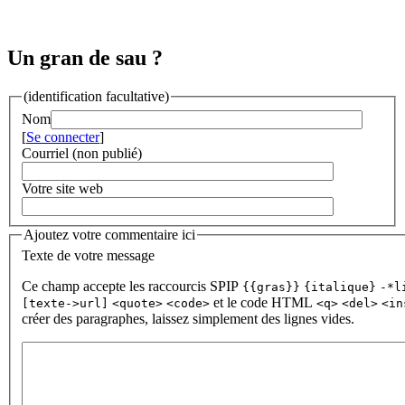
Un gran de sau ?
(identification facultative)
Nom
[
Se connecter
]
Courriel (non publié)
Votre site web
Ajoutez votre commentaire ici
Texte de votre message
Ce champ accepte les raccourcis SPIP
{{gras}}
{italique}
-*l
et le code HTML
[texte->url]
<quote>
<code>
<q>
<del>
<in
créer des paragraphes, laissez simplement des lignes vides.