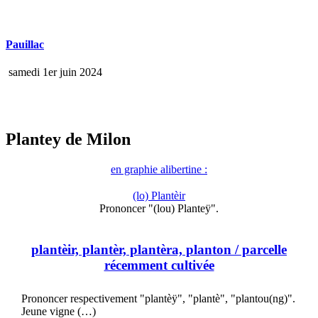
Pauillac
samedi 1er juin 2024
Plantey de Milon
en graphie alibertine :
(lo) Plantèir
Prononcer "(lou) Planteÿ".
plantèir, plantèr, plantèra, planton
/ parcelle
récemment cultivée
Prononcer respectivement "plantèÿ", "plantè", "plantou(ng)".
Jeune vigne (…)