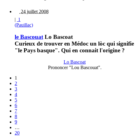
24 juillet 2008
|
1
(Pauillac)
le Bascouat
Lo Bascoat
Curieux de trouver en Médoc un lòc qui signifie
"le Pays basque". Qui en connait l'origine ?
Lo Bascoat
Prononcer "Lou Bascouat".
1
2
3
4
5
6
7
8
9
…
20