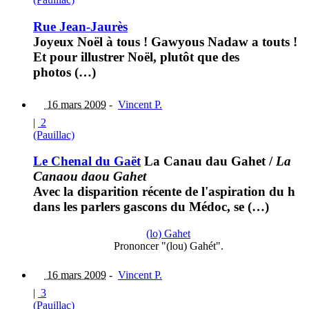
Rue Jean-Jaurès
Joyeux Noël à tous ! Gawyous Nadaw a touts !
Et pour illustrer Noël, plutôt que des
photos (…)
16 mars 2009
-
Vincent P.
|
2
(Pauillac)
Le Chenal du Gaët
La Canau dau Gahet
/
La
Canaou daou Gahet
Avec la disparition récente de l'aspiration du h
dans les parlers gascons du Médoc, se (…)
(lo) Gahet
Prononcer "(lou) Gahét".
16 mars 2009
-
Vincent P.
|
3
(Pauillac)