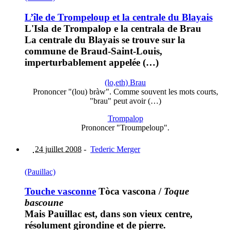
L’île de Trompeloup et la centrale du Blayais
L'Isla de Trompalop e la centrala de Brau
La centrale du Blayais se trouve sur la
commune de Braud-Saint-Louis,
imperturbablement appelée (…)
(lo,eth) Brau
Prononcer "(lou) bràw". Comme souvent les mots courts,
"brau" peut avoir (…)
Trompalop
Prononcer "Troumpeloup".
24 juillet 2008
-
Tederic Merger
(Pauillac)
Touche vasconne
Tòca vascona
/
Toque
bascoune
Mais Pauillac est, dans son vieux centre,
résolument girondine et de pierre.