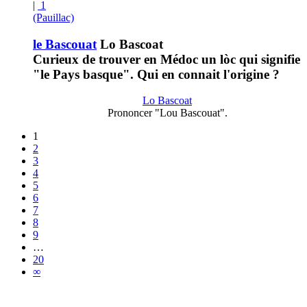
|
1
(Pauillac)
le Bascouat
Lo Bascoat
Curieux de trouver en Médoc un lòc qui signifie
"le Pays basque". Qui en connait l'origine ?
Lo Bascoat
Prononcer "Lou Bascouat".
1
2
3
4
5
6
7
8
9
…
20
∞