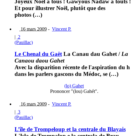
Joyeux Noël à tous ! Gawyous Nadaw a touts !
Et pour illustrer Noël, plutôt que des
photos (…)
16 mars 2009
-
Vincent P.
|
2
(Pauillac)
Le Chenal du Gaët
La Canau dau Gahet
/
La
Canaou daou Gahet
Avec la disparition récente de l'aspiration du h
dans les parlers gascons du Médoc, se (…)
(lo) Gahet
Prononcer "(lou) Gahét".
16 mars 2009
-
Vincent P.
|
3
(Pauillac)
L’île de Trompeloup et la centrale du Blayais
L'Isla de Trompalop e la centrala de Brau