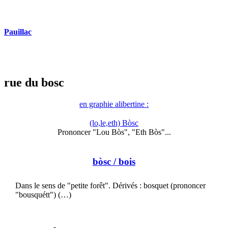
Pauillac
rue du bosc
en graphie alibertine :
(lo,le,eth) Bòsc
Prononcer "Lou Bòs", "Eth Bòs"...
bòsc
/ bois
Dans le sens de "petite forêt". Dérivés : bosquet (prononcer
"bousquétt") (…)