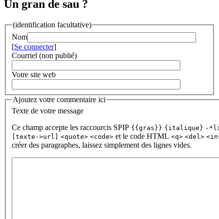
Un gran de sau ?
(identification facultative)
Nom
[
Se connecter
]
Courriel (non publié)
Votre site web
Ajoutez votre commentaire ici
Texte de votre message
Ce champ accepte les raccourcis SPIP
{{gras}}
{italique}
-*l
et le code HTML
[texte->url]
<quote>
<code>
<q>
<del>
<in
créer des paragraphes, laissez simplement des lignes vides.