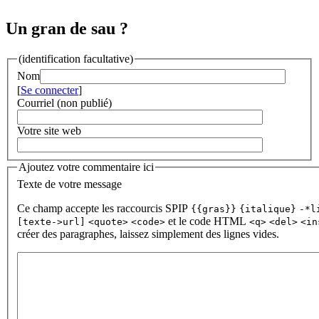
Un gran de sau ?
(identification facultative)
Nom
[
Se connecter
]
Courriel (non publié)
Votre site web
Ajoutez votre commentaire ici
Texte de votre message
Ce champ accepte les raccourcis SPIP
{{gras}}
{italique}
-*l
et le code HTML
[texte->url]
<quote>
<code>
<q>
<del>
<in
créer des paragraphes, laissez simplement des lignes vides.