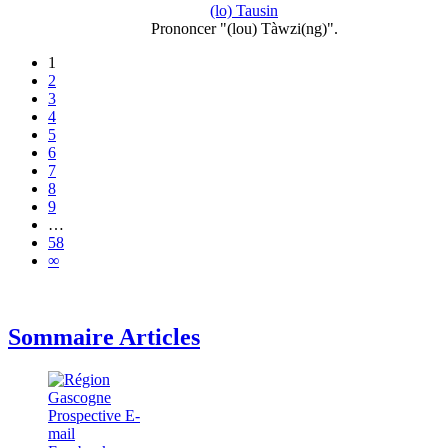
(lo) Tausin
Prononcer "(lou) Tàwzi(ng)".
1
2
3
4
5
6
7
8
9
…
58
∞
Sommaire Articles