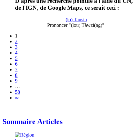
D'après une recherche pointue à l'aide du CN,
de l'IGN, de Google Maps, ce serait ceci :
(lo) Tausin
Prononcer "(lou) Tàwzi(ng)".
1
2
3
4
5
6
7
8
9
…
58
∞
Sommaire Articles