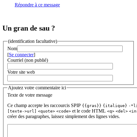
Répondre à ce message
Un gran de sau ?
(identification facultative)
Nom
[
Se connecter
]
Courriel (non publié)
Votre site web
Ajoutez votre commentaire ici
Texte de votre message
Ce champ accepte les raccourcis SPIP
{{gras}}
{italique}
-*l
et le code HTML
[texte->url]
<quote>
<code>
<q>
<del>
<in
créer des paragraphes, laissez simplement des lignes vides.