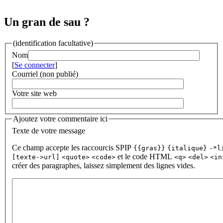
Un gran de sau ?
(identification facultative)
Nom
[
Se connecter
]
Courriel (non publié)
Votre site web
Ajoutez votre commentaire ici
Texte de votre message
Ce champ accepte les raccourcis SPIP
{{gras}}
{italique}
-*l
et le code HTML
[texte->url]
<quote>
<code>
<q>
<del>
<in
créer des paragraphes, laissez simplement des lignes vides.