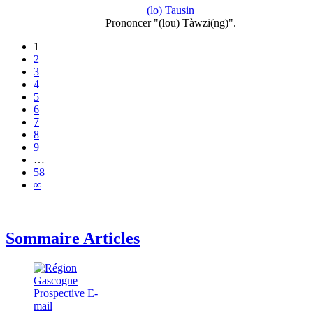
(lo) Tausin
Prononcer "(lou) Tàwzi(ng)".
1
2
3
4
5
6
7
8
9
…
58
∞
Sommaire Articles