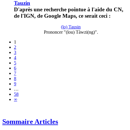
Tauzin
D'après une recherche pointue à l'aide du CN,
de l'IGN, de Google Maps, ce serait ceci :
(lo) Tausin
Prononcer "(lou) Tàwzi(ng)".
1
2
3
4
5
6
7
8
9
…
58
∞
Sommaire Articles