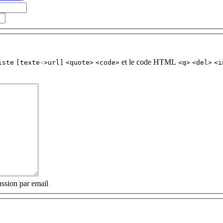
et le code HTML
iste
[texte->url]
<quote>
<code>
<q>
<del>
<i
ssion par email