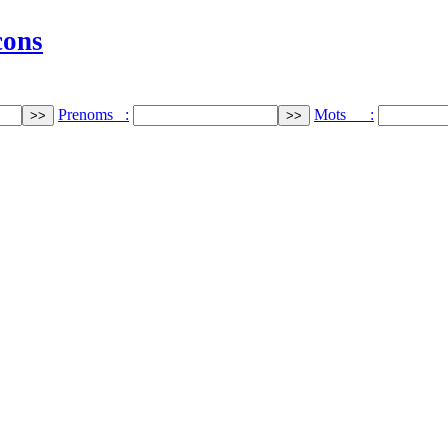
cons
Prenoms :
Mots :