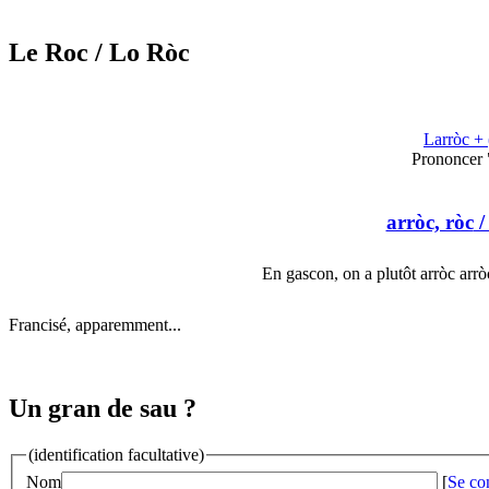
Le Roc
/ Lo Ròc
Larròc + 
Prononcer 
arròc, ròc
/
En gascon, on a plutôt arròc arr
Francisé, apparemment...
Un gran de sau ?
(identification facultative)
Nom
[
Se co