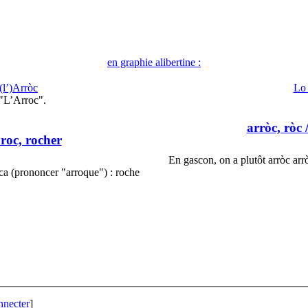
en graphie alibertine :
(l’)Arròc
Lo
"L’Arroc".
arròc, ròc
/
 roc, rocher
En gascon, on a plutôt arròc arr
òca (prononcer "arroque") : roche
nnecter
]