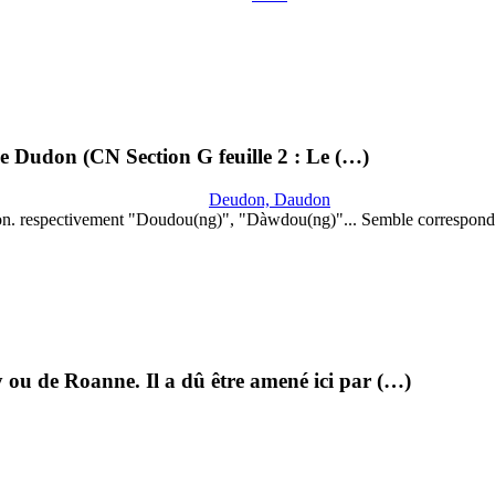
lle Dudon (CN Section G feuille 2 : Le (…)
Deudon, Daudon
on. respectivement "Doudou(ng)", "Dàwdou(ng)"... Semble correspond
 ou de Roanne. Il a dû être amené ici par (…)