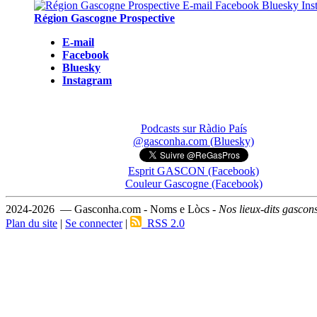
Région Gascogne Prospective
E-mail
Facebook
Bluesky
Instagram
Podcasts sur Ràdio País
@gasconha.com (Bluesky)
Esprit GASCON (Facebook)
Couleur Gascogne (Facebook)
2024-2026 — Gasconha.com - Noms e Lòcs -
Nos lieux-dits gascon
Plan du site
|
Se connecter
|
RSS 2.0