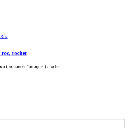
 Ròc
 roc, rocher
òca (prononcer "arroque") : roche