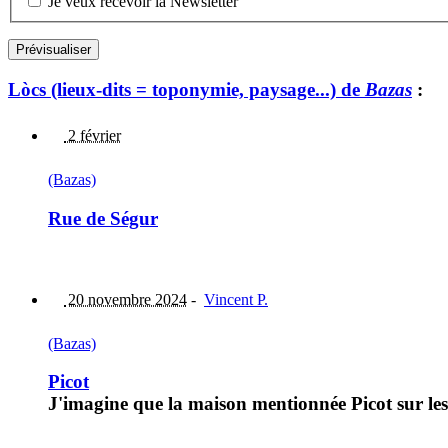
Je veux recevoir la Newsletter
Lòcs (lieux-dits = toponymie, paysage...) de
Bazas
:
2 février
(Bazas)
Rue de Ségur
20 novembre 2024
-
Vincent P.
(Bazas)
Picot
J'imagine que la maison mentionnée Picot sur les 