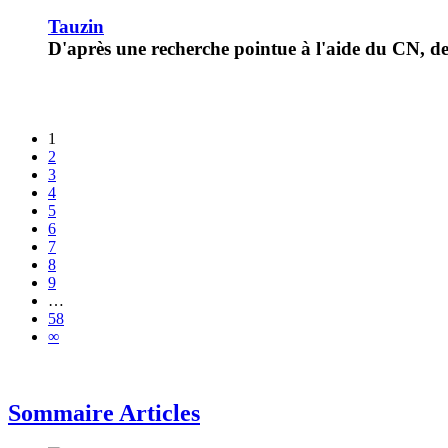
Tauzin
D'après une recherche pointue à l'aide du CN, de 
1
2
3
4
5
6
7
8
9
…
58
∞
Sommaire Articles