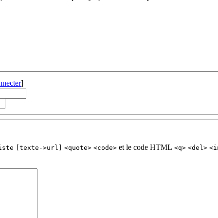
nnecter
]
et le code HTML
iste
[texte->url]
<quote>
<code>
<q>
<del>
<i