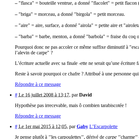
–
"flasca" = bouteille ventrue, a donné "flacolet" = petit flacon 
–
"briga" = morceau, a donné "birgola" = petit morceau.
–
"aire" = aire, surface, a donné "airola" = petite aire et "airole
–
"barba" = barbe, menton, a donné "barbola" = fraise du coq ou
Pourquoi donc ne pas accoler ce même suffixe diminutif à "escarp
l’alevin de carpe" ?
L’écriture actuelle avec sa finale -ette ne serait qu’une écriture 
Reste à savoir pourquoi ce chafre ? Attribué à une personne qui
Répondre à ce message
#
Le 16 juillet 2008 à 13:17
,
par
David
Hypothèse pas irrecevable, mais ô combien tarabiscotée !
Répondre à ce message
#
Le 1er mai 2015 à 12:05
,
par
Gaby
L’Escarpolette
Je pense plutôt à ’’les carpoulettes’’, dérivé de
carpe
’’charme’’ 