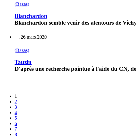
(Bazas)
Blanchardon
Blanchardon semble venir des alentours de Vichy
26 mars 2020
(Bazas)
Tauzin
D'après une recherche pointue à l'aide du CN, de 
1
2
3
4
5
6
7
8