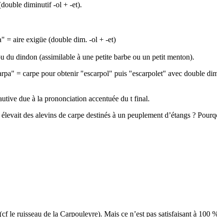
(double diminutif -ol + -et).
ta" = aire exigüe (double dim. -ol + -et)
 du dindon (assimilable à une petite barbe ou un petit menton).
a" = carpe pour obtenir "escarpol" puis "escarpolet" avec double diminuti
fautive due à la prononciation accentuée du t final.
 élevait des alevins de carpe destinés à un peuplement d’étangs ? Pourq
(cf le ruisseau de la Carpouleyre). Mais ce n’est pas satisfaisant à 100 