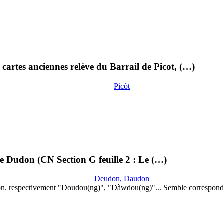
cartes anciennes relève du Barrail de Picot, (…)
Picòt
lle Dudon (CN Section G feuille 2 : Le (…)
Deudon, Daudon
on. respectivement "Doudou(ng)", "Dàwdou(ng)"... Semble correspond