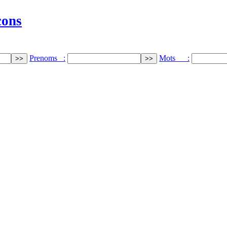
cons
Prenoms :
Mots :