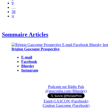
9
…
58
∞
Sommaire Articles
Région Gascogne Prospective
E-mail
Facebook
Bluesky
Instagram
Podcasts sur Ràdio País
@gasconha.com (Bluesky)
Esprit GASCON (Facebook)
Couleur Gascogne (Facebook)