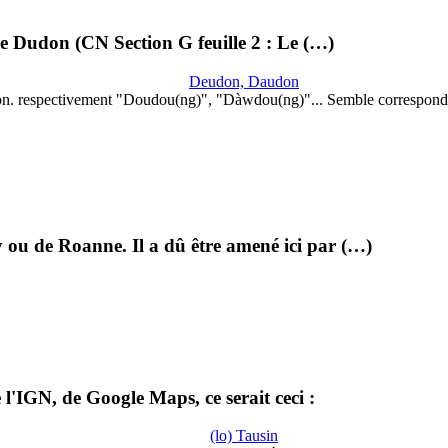
lle Dudon (CN Section G feuille 2 : Le (…)
Deudon, Daudon
on. respectivement "Doudou(ng)", "Dàwdou(ng)"... Semble correspond
 ou de Roanne. Il a dû être amené ici par (…)
l'IGN, de Google Maps, ce serait ceci :
(lo) Tausin