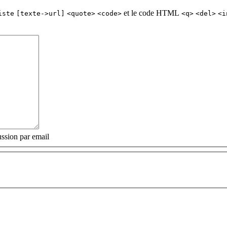
et le code HTML
iste
[texte->url]
<quote>
<code>
<q>
<del>
<i
ssion par email