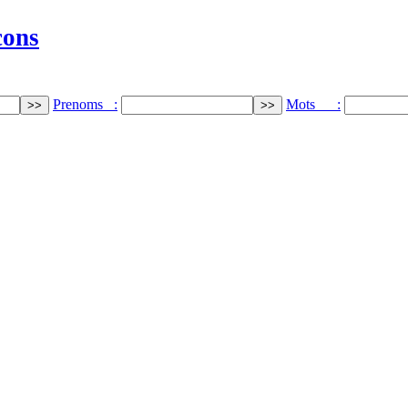
cons
Prenoms :
Mots :