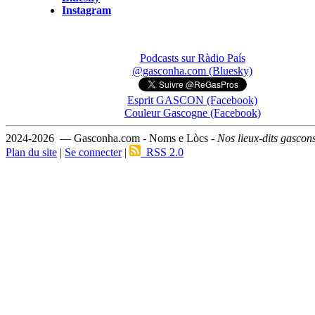
Instagram
Podcasts sur Ràdio País
@gasconha.com (Bluesky)
Esprit GASCON (Facebook)
Couleur Gascogne (Facebook)
2024-2026 — Gasconha.com - Noms e Lòcs -
Nos lieux-dits gascon
Plan du site
|
Se connecter
|
RSS 2.0