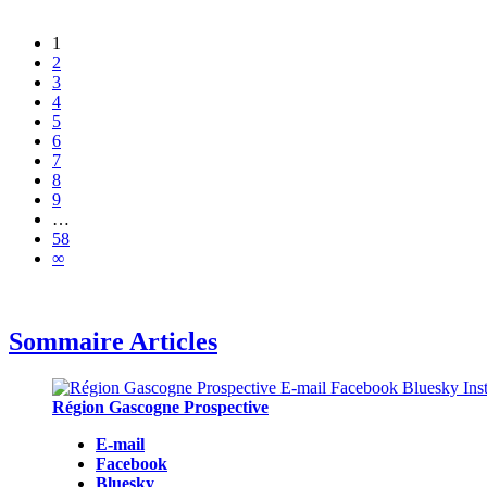
1
2
3
4
5
6
7
8
9
…
58
∞
Sommaire Articles
Région Gascogne Prospective
E-mail
Facebook
Bluesky