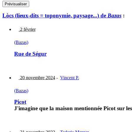
Lòcs (lieux-dits = toponymie, paysage...) de
Bazas
:
2 février
(Bazas)
Rue de Ségur
20 novembre 2024
-
Vincent P.
(Bazas)
Picot
J'imagine que la maison mentionnée Picot sur les 