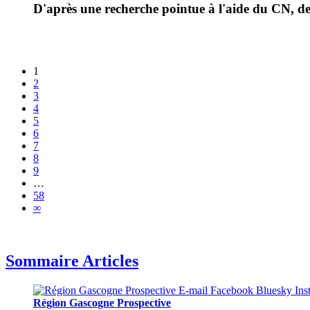
D'après une recherche pointue à l'aide du CN, de 
1
2
3
4
5
6
7
8
9
…
58
∞
Sommaire Articles
Région Gascogne Prospective