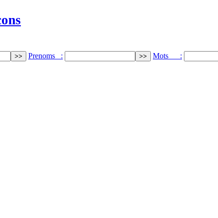
cons
Prenoms :
Mots :