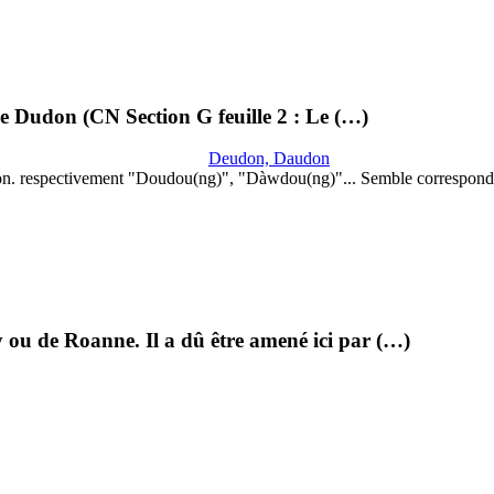
lle Dudon (CN Section G feuille 2 : Le (…)
Deudon, Daudon
on. respectivement "Doudou(ng)", "Dàwdou(ng)"... Semble correspond
 ou de Roanne. Il a dû être amené ici par (…)