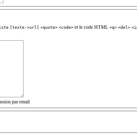
et le code HTML
iste
[texte->url]
<quote>
<code>
<q>
<del>
<i
ssion par email