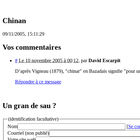
Chinan
09/11/2005, 15:11:29
Vos commentaires
#
Le 10 novembre 2005 à 00:12
,
par
David Escarpit
D’après Vigneau (1879), "chinar" en Bazadais signifie "pour un 
Répondre à ce message
Un gran de sau ?
(identification facultative)
Nom
[
Se co
Courriel (non publié)
Votre site web