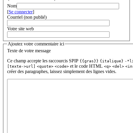
Nom
[
Se connecter
]
Courriel (non publié)
Votre site web
Ajoutez votre commentaire ici
Texte de votre message
Ce champ accepte les raccourcis SPIP
{{gras}}
{italique}
-*l
et le code HTML
[texte->url]
<quote>
<code>
<q>
<del>
<in
créer des paragraphes, laissez simplement des lignes vides.