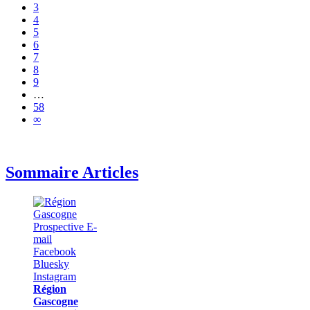
3
4
5
6
7
8
9
…
58
∞
Sommaire Articles
Région
Gascogne