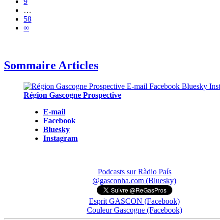
9
…
58
∞
Sommaire Articles
Région Gascogne Prospective
E-mail
Facebook
Bluesky
Instagram
Podcasts sur Ràdio País
@gasconha.com (Bluesky)
Esprit GASCON (Facebook)
Couleur Gascogne (Facebook)