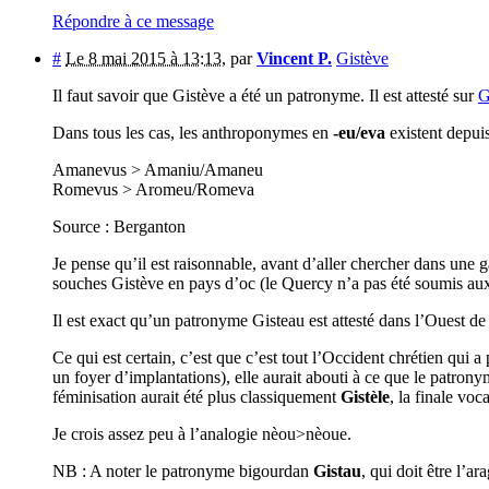
Répondre à ce message
#
Le 8 mai 2015 à 13:13
,
par
Vincent P.
Gistève
Il faut savoir que Gistève a été un patronyme. Il est attesté sur
G
Dans tous les cas, les anthroponymes en
-eu/eva
existent depuis
Amanevus > Amaniu/Amaneu
Romevus > Aromeu/Romeva
Source : Berganton
Je pense qu’il est raisonnable, avant d’aller chercher dans une
souches Gistève en pays d’oc (le Quercy n’a pas été soumis au
Il est exact qu’un patronyme Gisteau est attesté dans l’Ouest de 
Ce qui est certain, c’est que c’est tout l’Occident chrétien qui a
un foyer d’implantations), elle aurait abouti à ce que le patrony
féminisation aurait été plus classiquement
Gistèle
, la finale vo
Je crois assez peu à l’analogie nèou>nèoue.
NB : A noter le patronyme bigourdan
Gistau
, qui doit être l’