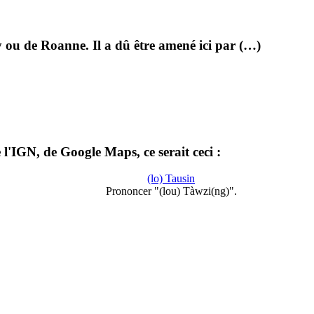
 ou de Roanne. Il a dû être amené ici par (…)
l'IGN, de Google Maps, ce serait ceci :
(lo) Tausin
Prononcer "(lou) Tàwzi(ng)".