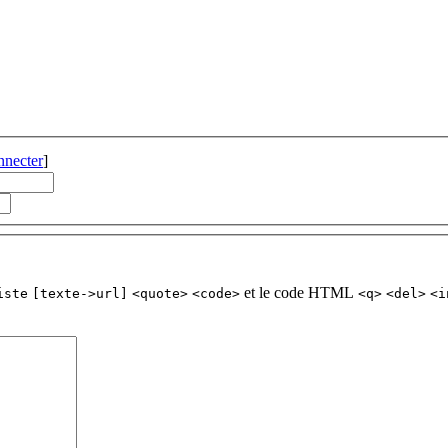
nnecter
]
et le code HTML
iste
[texte->url]
<quote>
<code>
<q>
<del>
<i