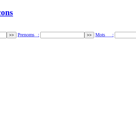
cons
Prenoms :
Mots :