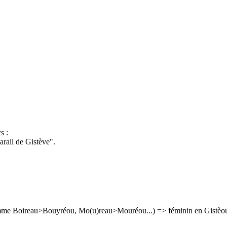
s :
arail de Gistève".
me Boireau>Bouyréou, Mo(u)reau>Mouréou...) => féminin en Gistèoue 