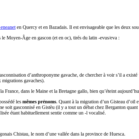
eneanet
en Quercy et en Bazadais. Il est envisageable que les deux sou
 le Moyen-Âge en gascon (et en oc), tirés du latin -evus/eva :
 gasconnisation d’anthroponyme gavache, de chercher à voir s’il a existé
x migrations gavaches).
la France, dans le Maine et la Bretagne gallo, bien qu’éteint aujourd’hui
 possédé les
mêmes prénom
s
. Quant à la migration d’un Gisteau d’oïl 
me soit gasconnisé en Gistèu (il y a tout un débat chez Berganton quant 
calisée étant habituellement sentie comme un -l vocalisé.
aragonais Chistau, le nom d’une vallée dans la province de Huesca.