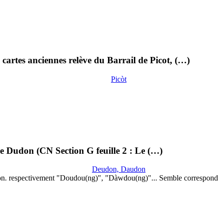
cartes anciennes relève du Barrail de Picot, (…)
Picòt
lle Dudon (CN Section G feuille 2 : Le (…)
Deudon, Daudon
on. respectivement "Doudou(ng)", "Dàwdou(ng)"... Semble correspond