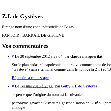
Z.I. de Gystèves
Etrange nom d’une zone industrielle de Bazas.
FANTOIR : BARRAIL DE GISTEVE
Vos commentaires
#
Le 30 septembre 2012 à 23:04
,
par
claude margueritat
Sur le plan cadastral napoléonien on trouve comme noms de loc
"Gystève" (sans s terminal comme dans le nom de la Z.I.) et "B
Répondre à ce message
#
Le 1er mai 2015 à 23:08
,
par
Gaby
Z.I. de Gystèves
Je pense que l’origine du nom est la suivante :
patronyme gavache Gisteau => gasconnisation en Gistèou (com
analogie