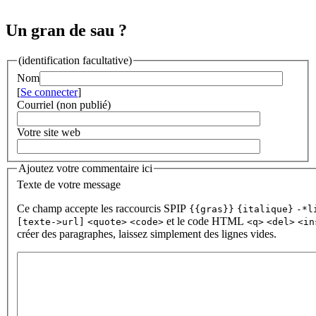
Un gran de sau ?
(identification facultative)
Nom
[
Se connecter
]
Courriel (non publié)
Votre site web
Ajoutez votre commentaire ici
Texte de votre message
Ce champ accepte les raccourcis SPIP
{{gras}}
{italique}
-*l
et le code HTML
[texte->url]
<quote>
<code>
<q>
<del>
<in
créer des paragraphes, laissez simplement des lignes vides.