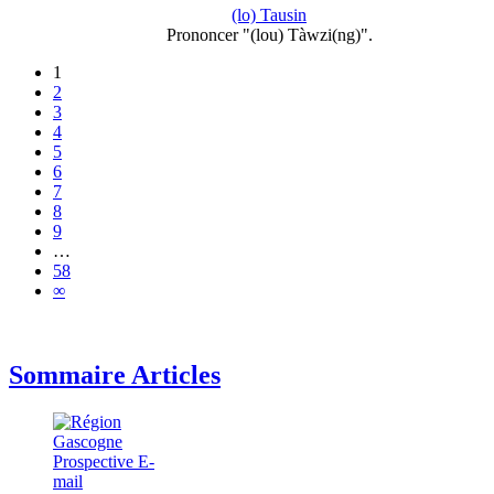
(lo) Tausin
Prononcer "(lou) Tàwzi(ng)".
1
2
3
4
5
6
7
8
9
…
58
∞
Sommaire Articles