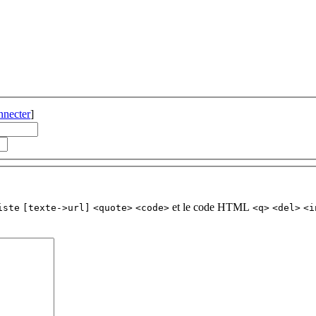
nnecter
]
et le code HTML
iste
[texte->url]
<quote>
<code>
<q>
<del>
<i