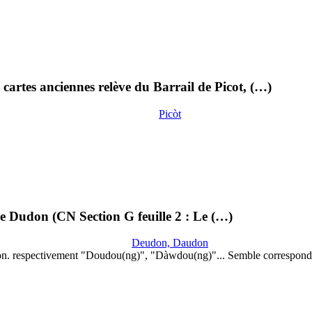
cartes anciennes relève du Barrail de Picot, (…)
Picòt
lle Dudon (CN Section G feuille 2 : Le (…)
Deudon, Daudon
on. respectivement "Doudou(ng)", "Dàwdou(ng)"... Semble correspond