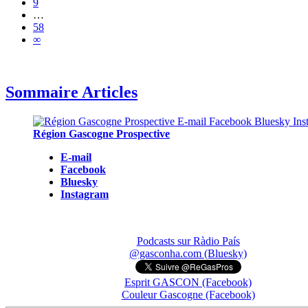
9
…
58
∞
Sommaire Articles
Région Gascogne Prospective
E-mail
Facebook
Bluesky
Instagram
Podcasts sur Ràdio País
@gasconha.com (Bluesky)
Esprit GASCON (Facebook)
Couleur Gascogne (Facebook)