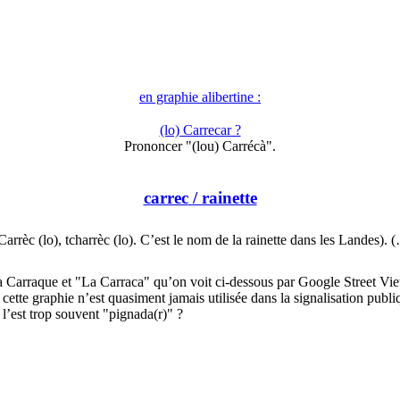
en graphie alibertine :
(lo) Carrecar ?
Prononcer "(lou) Carrécà".
carrec
/ rainette
Carrèc (lo), tcharrèc (lo). C’est le nom de la rainette dans les Landes). 
 la Carraque et "La Carraca" qu’on voit ci-dessous par Google Street Vi
cette graphie n’est quasiment jamais utilisée dans la signalisation publi
l’est trop souvent "pignada(r)" ?