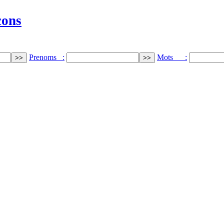
cons
Prenoms :
Mots :