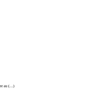
re au (…)