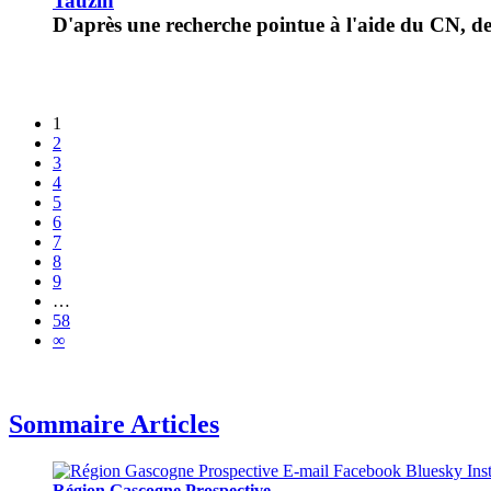
Tauzin
D'après une recherche pointue à l'aide du CN, de 
1
2
3
4
5
6
7
8
9
…
58
∞
Sommaire Articles
Région Gascogne Prospective