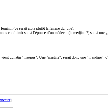
 féminin (ce serait alors plutôt la femme du juge).
ous conduirait soit à l’épouse d’un médecin (la mèdjina ?) soit à une 
 vient du latin "magnus". Une "magine", serait donc une "grandine", c
nnecter
]