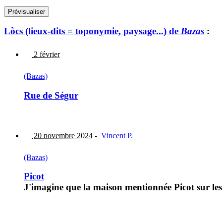
Lòcs (lieux-dits = toponymie, paysage...) de
Bazas
:
2 février
(Bazas)
Rue de Ségur
20 novembre 2024
-
Vincent P.
(Bazas)
Picot
J'imagine que la maison mentionnée Picot sur les 