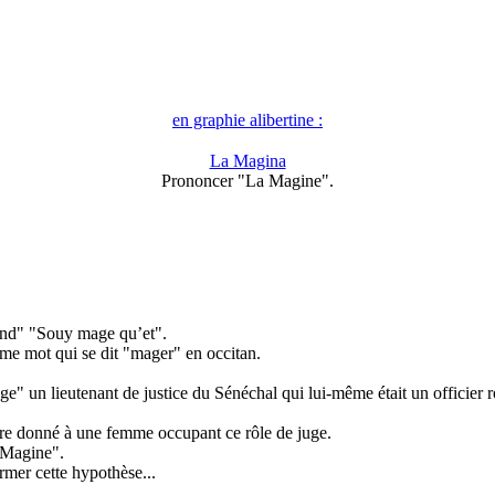
en graphie alibertine :
La Magina
Prononcer "La Magine".
rand" "Souy mage qu’et".
e mot qui se dit "mager" en occitan.
" un lieutenant de justice du Sénéchal qui lui-même était un officier ro
tre donné à une femme occupant ce rôle de juge.
a Magine".
rmer cette hypothèse...