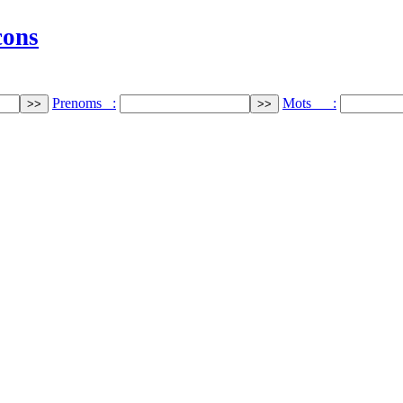
cons
Prenoms :
Mots :