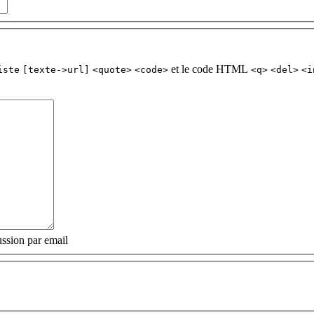
et le code HTML
iste
[texte->url]
<quote>
<code>
<q>
<del>
<i
ssion par email