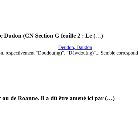
lle Dudon (CN Section G feuille 2 : Le (…)
Deudon, Daudon
on. respectivement "Doudou(ng)", "Dàwdou(ng)"... Semble correspond
 ou de Roanne. Il a dû être amené ici par (…)