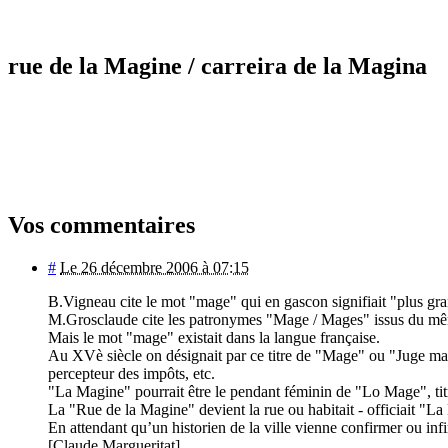
rue de la Magine
/ carreira de la Magina
Vos commentaires
#
Le 26 décembre 2006 à 07:15
B.Vigneau cite le mot "mage" qui en gascon signifiait "plus g
M.Grosclaude cite les patronymes "Mage / Mages" issus du mêm
Mais le mot "mage" existait dans la langue française.
Au XVè siècle on désignait par ce titre de "Mage" ou "Juge mage
percepteur des impôts, etc.
"La Magine" pourrait être le pendant féminin de "Lo Mage", ti
La "Rue de la Magine" devient la rue ou habitait - officiait "L
En attendant qu’un historien de la ville vienne confirmer ou infi
[Claude Margueritat]