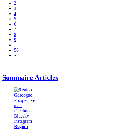
2
3
4
5
6
7
8
9
…
58
∞
Sommaire Articles
Région