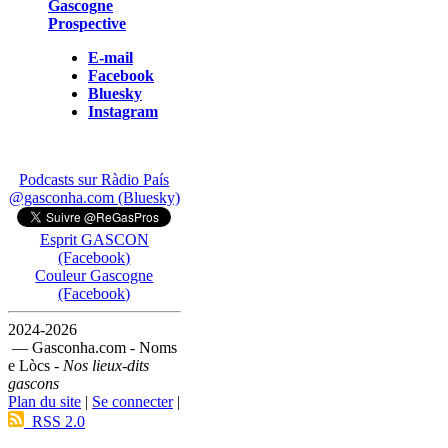
Gascogne
Prospective
E-mail
Facebook
Bluesky
Instagram
Podcasts sur Ràdio País
@gasconha.com (Bluesky)
Esprit GASCON
(Facebook)
Couleur Gascogne
(Facebook)
2024-2026
— Gasconha.com - Noms
e Lòcs -
Nos lieux-dits
gascons
Plan du site
|
Se connecter
|
RSS 2.0