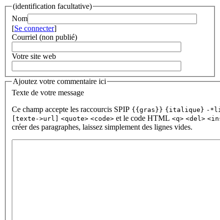
(identification facultative)
Nom
[
Se connecter
]
Courriel (non publié)
Votre site web
Ajoutez votre commentaire ici
Texte de votre message
Ce champ accepte les raccourcis SPIP
{{gras}}
{italique}
-*l
et le code HTML
[texte->url]
<quote>
<code>
<q>
<del>
<in
créer des paragraphes, laissez simplement des lignes vides.