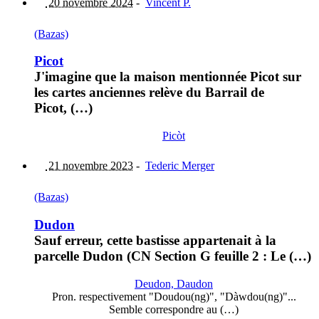
20 novembre 2024
-
Vincent P.
(Bazas)
Picot
J'imagine que la maison mentionnée Picot sur
les cartes anciennes relève du Barrail de
Picot, (…)
Picòt
21 novembre 2023
-
Tederic Merger
(Bazas)
Dudon
Sauf erreur, cette bastisse appartenait à la
parcelle Dudon (CN Section G feuille 2 : Le (…)
Deudon, Daudon
Pron. respectivement "Doudou(ng)", "Dàwdou(ng)"...
Semble correspondre au (…)